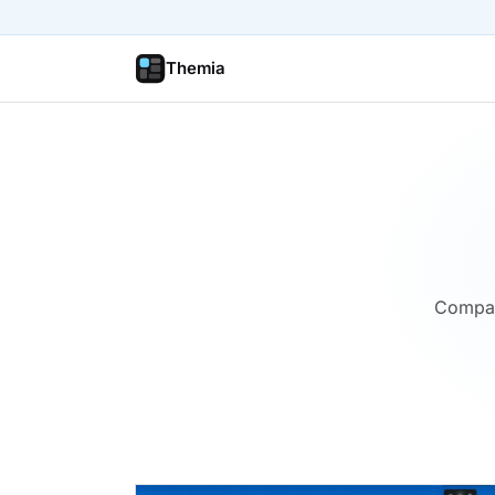
Themia
Compara