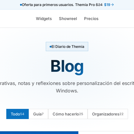
Oferta para primeros usuarios. Themia Pro
$24
$19
Widgets
Showreel
Precios
El Diario de Themia
Blog
tivas, notas y reflexiones sobre personalización del escri
Windows.
Todo
Guía
Cómo hacerlo
Organizadores
54
7
25
22