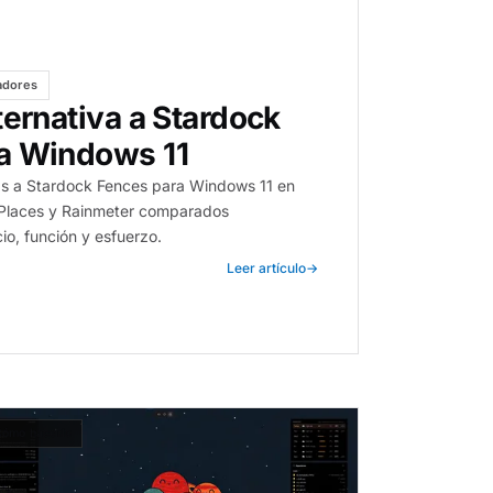
adores
ternativa a Stardock
a Windows 11
vas a Stardock Fences para Windows 11 en
Places y Rainmeter comparados
o, función y esfuerzo.
Leer artículo
→
ómo hacerlo