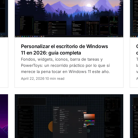
Personalizar el escritorio de Windows
11 en 2026: guía completa
Fondos, widgets, iconos, barra de tareas y
PowerToys: un recorrido práctico por lo que sí
l
merece la pena tocar en Windows 11 este año.
v
April 22, 2026
·
10 min read
A
Cómo hacerlo
C