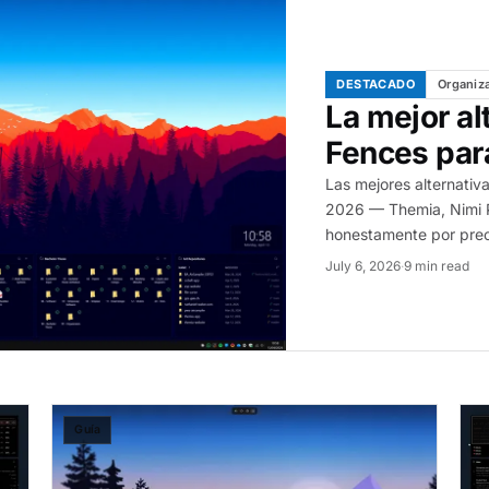
DESTACADO
Organiz
La mejor al
Fences par
Las mejores alternati
2026 — Themia, Nimi 
honestamente por preci
July 6, 2026
·
9 min read
Guía
C