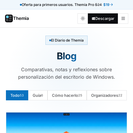
Oferta para primeros usuarios. Themia Pro
$24
$19
Themia
Descargar
El Diario de Themia
Blog
Comparativas, notas y reflexiones sobre
personalización del escritorio de Windows.
Todo
Guía
Cómo hacerlo
Organizadores
53
6
25
22