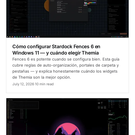
Cómo configurar Stardock Fences 6 en
Windows 11 — y cuándo elegir Themia
Fences 6 es potente cuando se configura bien. Esta guía
cubre reglas de auto-organización, portales de carpeta y
pestañas — y explica honestamente cuándo los widgets
de Themia son la mejor opción.
July 12, 2026
·
10 min read
Organizadores