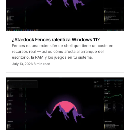
¿Stardock Fences ralentiza Windows 11?
Fences es una extensión de shell que tiene un coste en
recursos real — así es cómo afecta al arranque del
escritorio, la RAM y los juegos en tu sistema.
July 13, 2026
·
8 min read
Organizadores