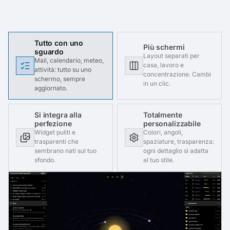
Tutto con uno
Più schermi
sguardo
Layout separati per
Mail, calendario, meteo,
casa, lavoro e
attività: tutto su uno
concentrazione. Cambi
schermo, sempre
in un clic.
aggiornato.
Si integra alla
Totalmente
perfezione
personalizzabile
Widget puliti e
Colori, angoli,
trasparenti che
spaziature, trasparenza:
sembrano nati sul tuo
ogni dettaglio si adatta
sfondo.
al tuo stile.