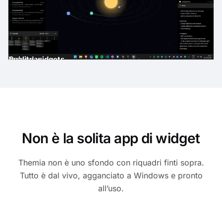
gh-quality widgets
ast
der
es
Email
Calendar
Non è la solita app di widget
Themia non è uno sfondo con riquadri finti sopra.
Tutto è dal vivo, agganciato a Windows e pronto
all’uso.