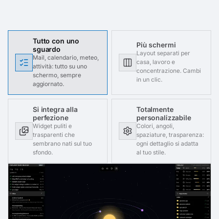
Tutto con uno
Più schermi
sguardo
Layout separati per
Mail, calendario, meteo,
casa, lavoro e
attività: tutto su uno
concentrazione. Cambi
schermo, sempre
in un clic.
aggiornato.
Si integra alla
Totalmente
perfezione
personalizzabile
Widget puliti e
Colori, angoli,
trasparenti che
spaziature, trasparenza:
sembrano nati sul tuo
ogni dettaglio si adatta
sfondo.
al tuo stile.