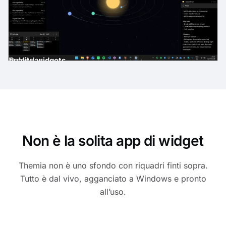
gh-quality widgets
ast
der
es
Email
Calendar
Non è la solita app di widget
Themia non è uno sfondo con riquadri finti sopra.
Tutto è dal vivo, agganciato a Windows e pronto
all’uso.