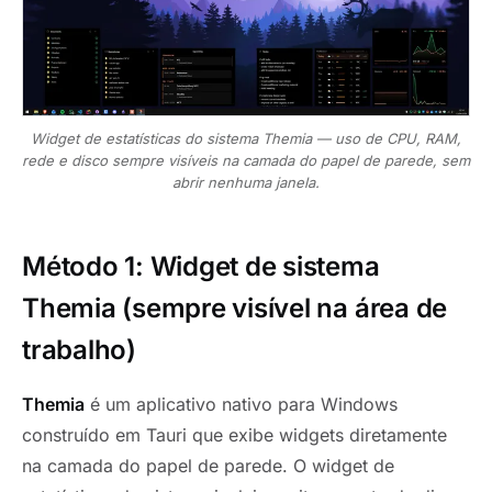
Widget de estatísticas do sistema Themia — uso de CPU, RAM,
rede e disco sempre visíveis na camada do papel de parede, sem
abrir nenhuma janela.
Método 1: Widget de sistema
Themia (sempre visível na área de
trabalho)
Themia
é um aplicativo nativo para Windows
construído em Tauri que exibe widgets diretamente
na camada do papel de parede. O widget de