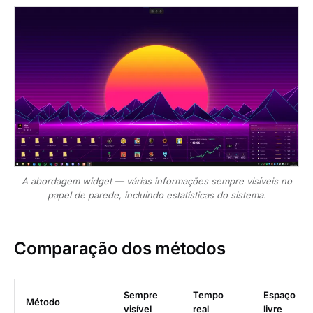
A abordagem widget — várias informações sempre visíveis no
papel de parede, incluindo estatísticas do sistema.
Comparação dos métodos
Sempre
Tempo
Espaço
Método
visível
real
livre