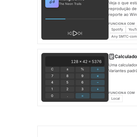
Veja o que est
The Neon Trails
reprodução de
reporte ao Wi
FUNCIONA COM
Spotify
YouT
Any SMTC-compa
Calculado
128 × 42 = 5376
Uma calculador
C
±
%
÷
Variantes padrã
7
8
9
×
4
5
6
−
1
2
3
+
FUNCIONA COM
0
.
=
Local