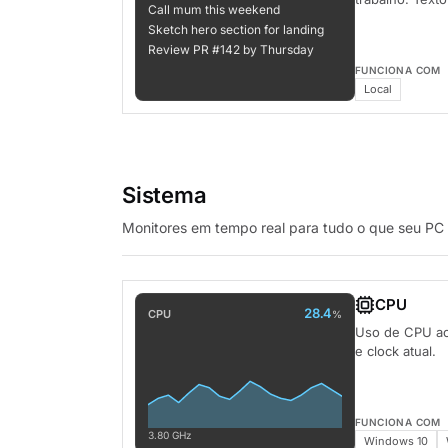
Call mum this weekend
Sketch hero section for landing
Review PR #142 by Thursday
FUNCIONA COM
Local
Sistema
Monitores em tempo real para tudo o que seu PC 
CPU
28.4
CPU
%
Uso de CPU ao 
e clock atual.
FUNCIONA COM
3.80 GHz
Windows 10