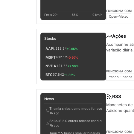
FUNCIONA COM
Feels 20°
56%
9 km/h
Open-Meteo
Ações
Stocks
Acompanhe ati
AAPL
218.34
+0.65%
variação diária
MSFT
432.12
-0.50%
NVDA
121.55
+2.59%
FUNCIONA COM
BTC
67,842
+1.82%
Yahoo Finance
RSS
News
Manchetes de 
Themia ships demo mode for every widget
Adicione quant
1h ago
SolidJS 2.0 enters release candidate
7h ago
FUNCIONA COM
Tauri 2.5 brings smaller binaries