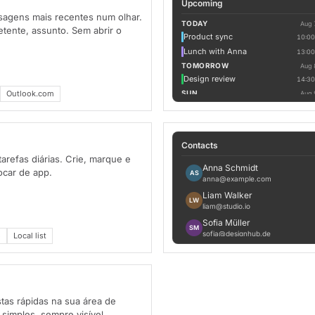
Upcoming
sagens mais recentes num olhar.
TODAY
Aug 
etente, assunto. Sem abrir o
Product sync
10:00
Lunch with Anna
13:00
TOMORROW
Aug 
Design review
14:30
Outlook.com
SUN
Aug 
Ship v0.4.2
16:00
Contacts
tarefas diárias. Crie, marque e
Anna Schmidt
ocar de app.
AS
anna@example.com
Liam Walker
LW
liam@studio.io
Sofia Müller
SM
sofia@designhub.de
o
Local list
Marco Rossi
MR
marco@acme.com
Yuki Tanaka
YT
yuki@example.jp
istas rápidas na sua área de
 simples, sempre visível.