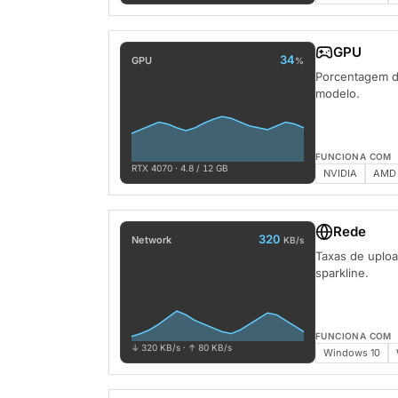
GPU
34
GPU
%
Porcentagem 
modelo.
FUNCIONA COM
RTX 4070 · 4.8 / 12 GB
NVIDIA
AMD
Rede
320
Network
KB/s
Taxas de uplo
sparkline.
FUNCIONA COM
↓ 320 KB/s · ↑ 80 KB/s
Windows 10