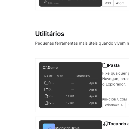
RSS
Atom
18h ago
The desktop is back
1d ago
Utilitários
Pequenas ferramentas mais úteis quando vivem na
Pasta
C:\Demo
Fixe qualquer 
NAME
SIZE
MODIFIED
Navegue, arras
Projects
—
Apr 6
o Explorador.
Documents
—
Apr 6
README.md
12 KB
Apr 6
FUNCIONA COM
roadmap.md
12 KB
Apr 6
Windows 10
budget.xlsx
48 KB
Apr 6
mockup-v2.png
1.2 MB
Apr 6
logo.svg
4 KB
Apr 6
Tocando 
Midnight Drive