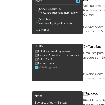
Inbox
3
Veja suas men
Anna Schmidt
12m
Não lidos, rem
Re: Q2 product roadmap review
Outlook.
GitHub
1h
Your weekly digest is ready
FUNCIONA COM
Stripe
3h
Microsoft 365
Invoice #4821 — receipt
Linear
5h
3 issues assigned to you
To-Do
Tarefas
Liam Walker
8h
Polish onboarding screen
Uma lista para 
Lunch tomorrow?
Reply to Anna about the proposal
apague sem tr
Ship v0.4.2
Vercel
1d
Renew domain
Build successful: themia
Write blog post
FUNCIONA COM
Microsoft To D
Notas
Notes
Fixe ideias e l
Buy groceries — Sunday
trabalho. Texto