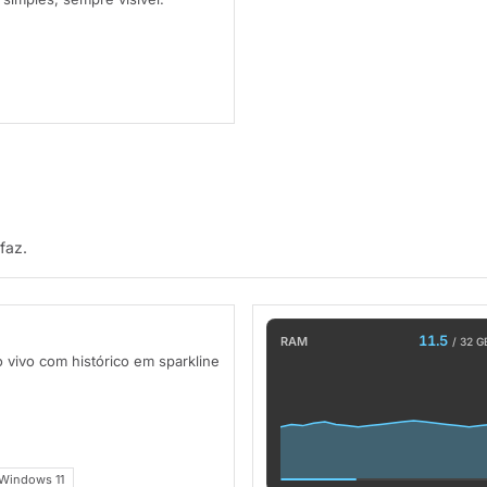
faz.
11.5
RAM
/ 32 G
vivo com histórico em sparkline
Windows 11