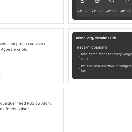
22°
13°
23°
14°
19°
12°
18°
11°
demo-org/themia
1.2k
vos com preços ao vivo e
RECENT COMMITS
. Ações e cripto.
feat: demo mode for every widge
anna
fix: scrollbar overflow in widgets
liam
chore: bump tauri to 2.5
sofia
qualquer feed RSS ou Atom.
os feeds quiser.