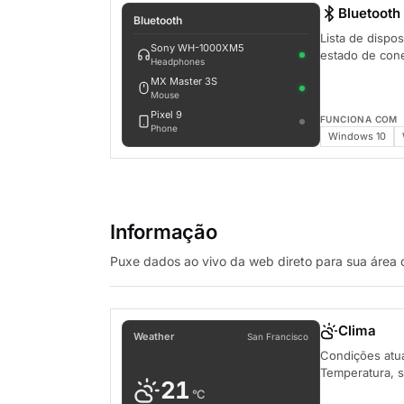
Bluetooth
Bluetooth
Lista de dispo
Sony WH-1000XM5
estado de con
Headphones
MX Master 3S
Mouse
Pixel 9
FUNCIONA COM
Phone
Windows 10
Informação
Puxe dados ao vivo da web direto para sua área 
Clima
Weather
San Francisco
Condições atua
Temperatura, 
21
°C