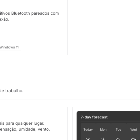
sitivos Bluetooth pareados com
exão.
Windows 11
de trabalho.
7-day forecast
is para qualquer lugar.
sensação, umidade, vento.
Today
Mon
Tue
Wed