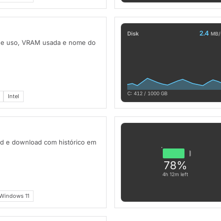
2.4
Disk
MB/
de uso, VRAM usada e nome do
C: 412 / 1000 GB
Intel
ad e download com histórico em
78%
4h 12m left
Windows 11