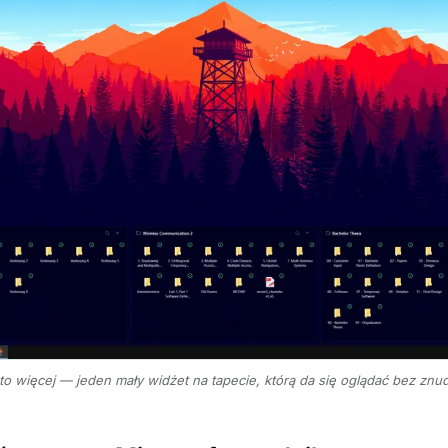
to więcej — jeden mały widżet na tapecie, którą da się oglądać bez znu