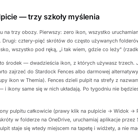
lpicie — trzy szkoły myślenia
 tu na trzy obozy. Pierwszy: zero ikon, wszystko uruchamia
 Drugi: cztery–pięć skrótów do często używanych folderów 
isko, wszystko pod ręką, „i tak wiem, gdzie co leży" (rzad
o środek — dwadzieścia ikon, z których używasz trzech. J
arto zajrzeć do Stardock Fences albo darmowej alternatywy
upy ikon w Themia). Fences dzieli pulpit na strefy z nazwa
— i ikony same się w nich układają. Po tygodniu nie będzies
 ikony pulpitu całkowicie (prawy klik na pulpicie → Widok →
 skróty w folderze na OneDrive, uruchamiaj aplikacje przez S
lpit staje się wtedy miejscem na tapetę i widżety, a nie 