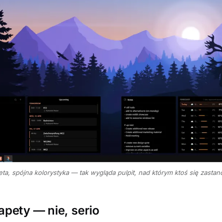
eta, spójna kolorystyka — tak wygląda pulpit, nad którym ktoś się zastanow
apety — nie, serio