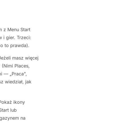
m z Menu Start
i gier. Trzeci:
ko to prawda).
eżeli masz więcej
 (Nimi Places,
mi — „Praca",
z wiedział, jak
 Pokaż ikony
tart lub
magazynem na