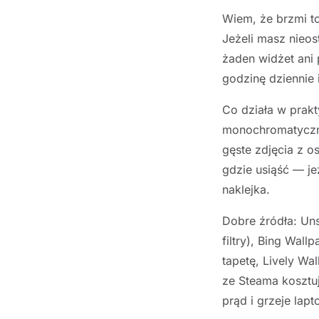
Wiem, że brzmi to
Jeżeli masz nieos
żaden widżet ani 
godzinę dziennie i
Co działa w prakt
monochromatyczne
gęste zdjęcia z o
gdzie usiąść — je
naklejka.
Dobre źródła: Uns
filtry), Bing Wall
tapetę, Lively Wa
ze Steama kosztuj
prąd i grzeje lap