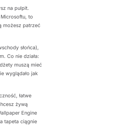
sz na pulpit.
Microsoftu, to
rą możesz patrzeć
 wschody słońca),
. Co nie działa:
widżety muszą mieć
zie wyglądało jak
czność, łatwe
i chcesz żywą
Wallpaper Engine
a tapeta ciągnie