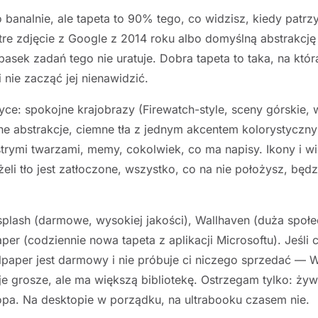
 banalnie, ale tapeta to 90% tego, co widzisz, kiedy patrzy
tre zdjęcie z Google z 2014 roku albo domyślną abstrakcję 
pasek zadań tego nie uratuje. Dobra tapeta to taka, na któ
 nie zacząć jej nienawidzić.
yce: spokojne krajobrazy (Firewatch-style, sceny górskie,
 abstrakcje, ciemne tła z jednym akcentem kolorystycznym
strymi twarzami, memy, cokolwiek, co ma napisy. Ikony i 
żeli tło jest zatłoczone, wszystko, co na nie położysz, będ
plash (darmowe, wysokiej jakości), Wallhaven (duża społe
paper (codziennie nowa tapeta z aplikacji Microsoftu). Jeśl
llpaper jest darmowy i nie próbuje ci niczego sprzedać — 
e grosze, ale ma większą bibliotekę. Ostrzegam tylko: żyw
topa. Na desktopie w porządku, na ultrabooku czasem nie.