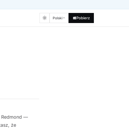
Pobierz
Polski
 w Redmond —
tasz, że