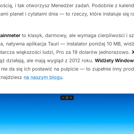
ością, i tak otworzysz Menedżer zadań. Podobnie z kalen
mi planet i cytatami dnia — to rzeczy, które instaluje się r
ainmeter
to klasyk, darmowy, ale wymaga cierpliwości i s
, natywna aplikacja Tauri — instalator poniżej 10 MB, widż
tarcza większości ludzi, Pro za 19 dolarów jednorazowo.
ż działają, ale mają wygląd z 2012 roku.
Widżety Windows
nie da się ich postawić na pulpicie — to zupełnie inny pro
znajdziesz
na naszym blogu
.