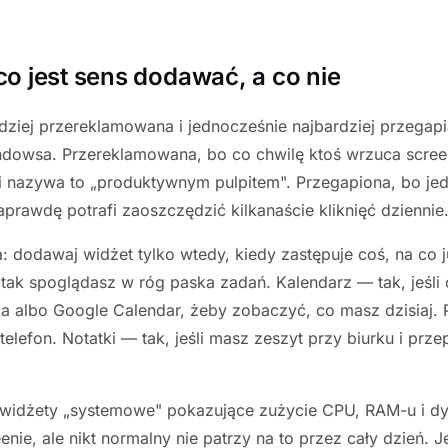
o jest sens dodawać, a co nie
dziej przereklamowana i jednocześnie najbardziej przegap
indowsa. Przereklamowana, bo co chwilę ktoś wrzuca scr
 i nazywa to „produktywnym pulpitem". Przegapiona, bo je
prawdę potrafi zaoszczędzić kilkanaście kliknięć dziennie
a: dodawaj widżet tylko wtedy, kiedy zastępuje coś, na co j
 tak spoglądasz w róg paska zadań. Kalendarz — tak, jeśli
ka albo Google Calendar, żeby zobaczyć, co masz dzisiaj.
telefon. Notatki — tak, jeśli masz zeszyt przy biurku i prz
 widżety „systemowe" pokazujące zużycie CPU, RAM-u i dys
enie, ale nikt normalny nie patrzy na to przez cały dzień. J