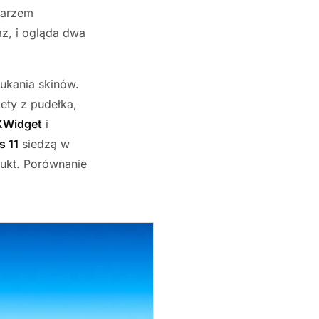
darzem
az, i ogląda dwa
zukania skinów.
ety z pudełka,
XWidget
i
 11
siedzą w
dukt. Porównanie