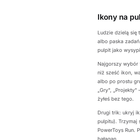
Ikony na pu
Ludzie dzielą się
albo paska zadań.
pulpit jako wysyp
Najgorszy wybór t
niż sześć ikon, w
albo po prostu gr
„Gry", „Projekty" 
żyłeś bez tego.
Drugi trik: ukryj
pulpitu). Trzymaj
PowerToys Run. Pu
bałagan.