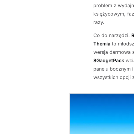
problem z wydajn
księżycowym, faza
razy.
Co do narzędzi:
R
Themia
to młodsza
wersja darmowa s
8GadgetPack
wcią
panelu bocznym i 
wszystkich opcji 