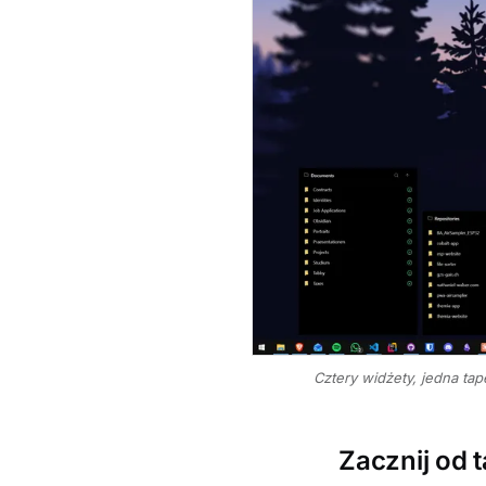
Cztery widżety, jedna tap
Zacznij od t