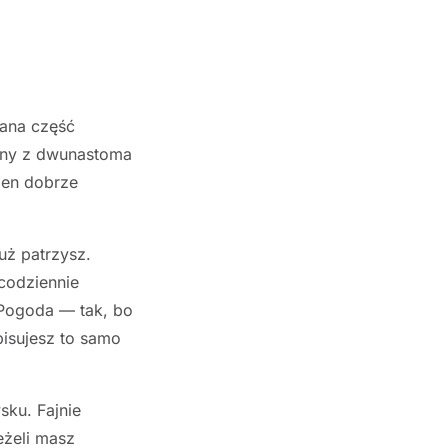
iana część
eeny z dwunastoma
den dobrze
.
uż patrzysz.
 codziennie
 Pogoda — tak, bo
episujesz to samo
ku. Fajnie
eżeli masz