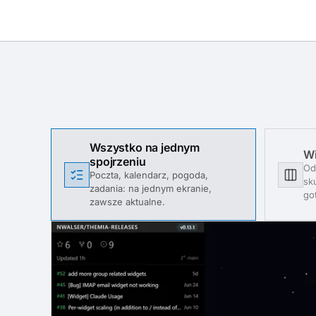
Wszystko na jednym
Wi
spojrzeniu
Od
Poczta, kalendarz, pogoda,
sku
zadania: na jednym ekranie,
go
zawsze aktualne.