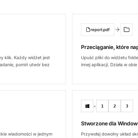
report.pdf
Przeciąganie, które na
wy klik. Każdy widżet jest
Upuść pliki do widżetu folde
zadanie, pomiń utwór bez
innej aplikacji. Działa w obi
+
1
2
3
Stworzone dla Window
stkie wiadomości w jednym
Przywołaj dowolny układ skr