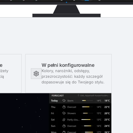
e
W pełni konfigurowalne
dżety
Kolory, narożniki, odstępy,
cią
przezroczystość: każdy szczegół
dopasowuje się do Twojego stylu.