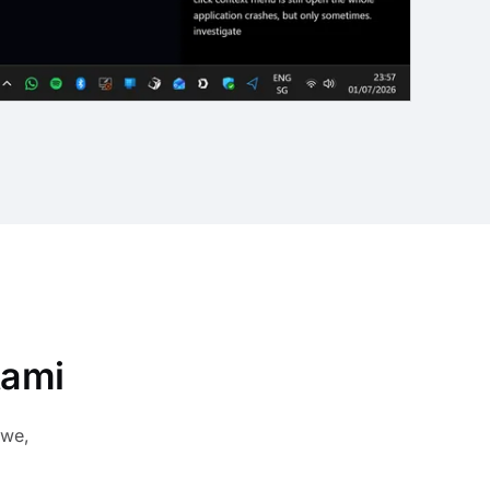
tami
ywe,