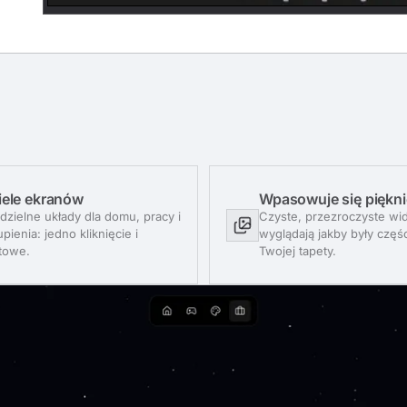
ele ekranów
Wpasowuje się piękni
dzielne układy dla domu, pracy i
Czyste, przezroczyste wi
pienia: jedno kliknięcie i
wyglądają jakby były częś
towe.
Twojej tapety.