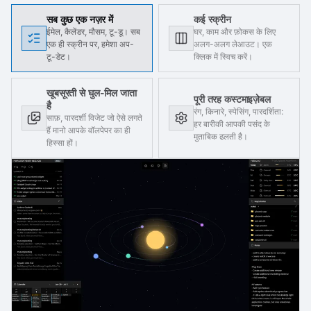
सब कुछ एक नज़र में
कई स्क्रीन
ईमेल, कैलेंडर, मौसम, टू-डू। सब
घर, काम और फ़ोकस के लिए
एक ही स्क्रीन पर, हमेशा अप-
अलग-अलग लेआउट। एक
टू-डेट।
क्लिक में स्विच करें।
खूबसूरती से घुल-मिल जाता
पूरी तरह कस्टमाइज़ेबल
है
रंग, किनारे, स्पेसिंग, पारदर्शिता:
साफ़, पारदर्शी विजेट जो ऐसे लगते
हर बारीकी आपकी पसंद के
हैं मानो आपके वॉलपेपर का ही
मुताबिक ढलती है।
हिस्सा हों।