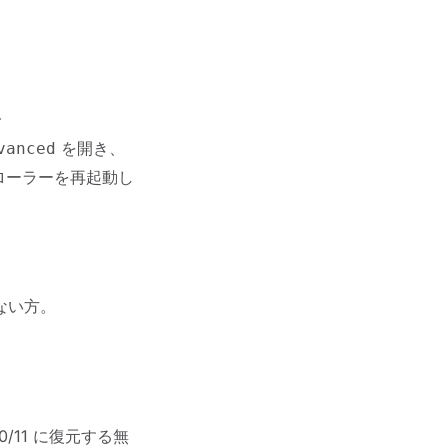
で
を開き、
vanced
ローラーを再起動し
ない方。
10/11 に復元する無