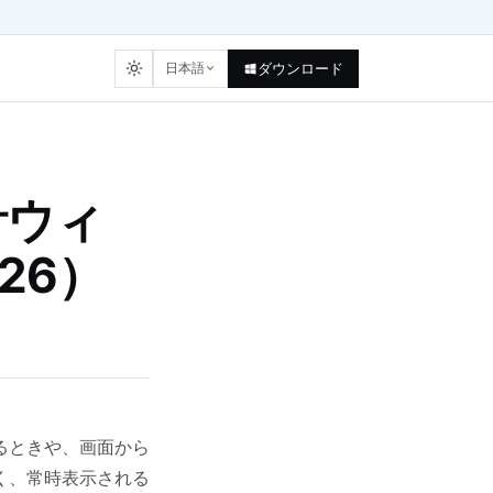
日本語
ダウンロード
計ウィ
26）
るときや、画面から
く、常時表示される