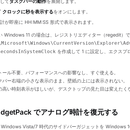
して
タスクバーの動作
を展開します。
イ クロックに秒を表示する
をオンにします。
が即座に HH:MM:SS 形式で表示されます。
や古い Windows 11 の場合は、レジストリエディター（regedit）
\Microsoft\Windows\CurrentVersion\Explorer\Ad
を作成して 1 に設定し、エクスプ
SecondsInSystemClock
トール不要、パフォーマンスへの影響なし、すぐ使える。
クバー右端の小さな表示のまま。壁紙の上には表示されない。
の高い時刻表示がほしいが、デスクトップの見た目は変えたく
adgetPack でアナログ時計を復元する
は、Windows Vista/7 時代のサイドバーガジェットを Windows 