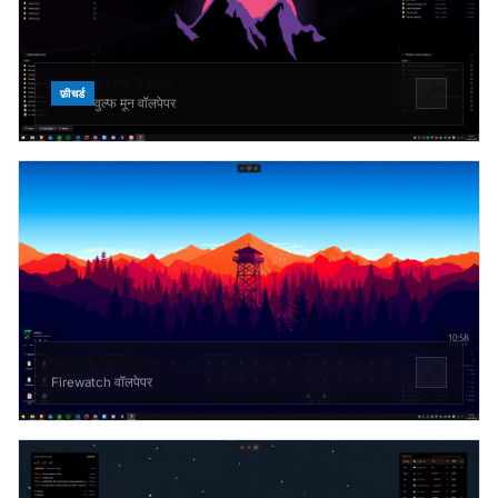
फ़ोकस लेआउट
फ़ीचर्ड
वुल्फ मून वॉलपेपर
फ़ोल्डर और फ़ाइलें
Firewatch वॉलपेपर