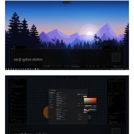
पूरा डैशबोर्ड
पहाड़ी सूर्यास्त वॉलपेपर
कस्टमाइज़ेशन पैनल