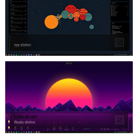
वर्क लेआउट
ग्रह वॉलपेपर
स्टॉक्स और चार्ट
सिंथवेव वॉलपेपर