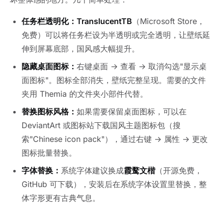
任务栏透明化：
TranslucentTB
（Microsoft Store，
免费）可以将任务栏设为半透明或完全透明，让壁纸延
伸到屏幕底部，国风感大幅提升。
隐藏桌面图标：
右键桌面 → 查看 → 取消勾选"显示桌
面图标"。图标全部消失，壁纸完整呈现。需要的文件
夹用 Themia 的文件夹小部件代替。
替换图标风格：
如果需要保留桌面图标，可以在
DeviantArt 或图标站下载国风主题图标包（搜
索"Chinese icon pack"），通过右键 → 属性 → 更改
图标批量替换。
字体替换：
系统字体建议换成
霞鹜文楷
（开源免费，
GitHub 可下载），安装后在系统字体设置里替换，整
体字形更有古典气息。