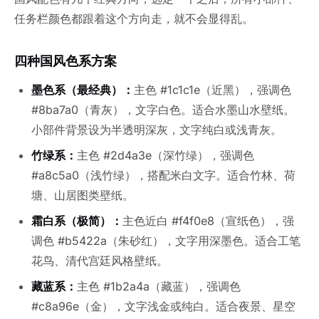
任务栏颜色都跟着这个方向走，就不会显得乱。
四种国风色系方案
墨色系（最经典）：
主色 #1c1c1e（近黑），强调色
#8ba7a0（青灰），文字白色。适合水墨山水壁纸。
小部件背景设为半透明深灰，文字纯白或浅青灰。
竹绿系：
主色 #2d4a3e（深竹绿），强调色
#a8c5a0（浅竹绿），搭配米白文字。适合竹林、荷
塘、山居图类壁纸。
霜白系（极简）：
主色近白 #f4f0e8（宣纸色），强
调色 #b5422a（朱砂红），文字用深墨色。适合工笔
花鸟、清代宫廷风格壁纸。
藏蓝系：
主色 #1b2a4a（藏蓝），强调色
#c8a96e（金），文字浅金或纯白。适合夜景、星空