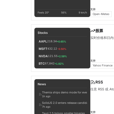
支持
Feels 20°
56%
9 km/h
Open-Meteo
股票
Stocks
实时价格和日内
AAPL
218.34
+0.65%
MSFT
432.12
-0.50%
NVDA
121.55
+2.59%
支持
BTC
67,842
+1.82%
Yahoo Finance
RSS
News
任意 RSS 或
Themia ships demo mode for every widget
1h ago
SolidJS 2.0 enters release candidate
7h ago
支持
Tauri 2.5 brings smaller binaries