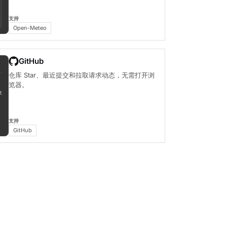
支持
Open-Meteo
GitHub
仓库 Star、最近提交和拉取请求动态，无需打开浏
览器。
t
支持
GitHub