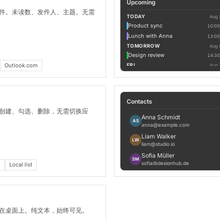
Upcoming
件。未读数、发件人、主题。无需
TODAY
Aug 
Product sync
10:00
Lunch with Anna
13:00
TOMORROW
Aug 
Design review
14:30
Outlook.com
FRI
Aug 
Ship v0.4.2
16:00
Contacts
创建、勾选、删除，无需切换应
Anna Schmidt
AS
anna@example.com
Liam Walker
LW
liam@studio.io
Sofia Müller
SM
sofia@designhub.de
o
Local list
Marco Rossi
MR
marco@acme.com
Yuki Tanaka
YT
yuki@example.jp
在桌面上。纯文本，始终可见。