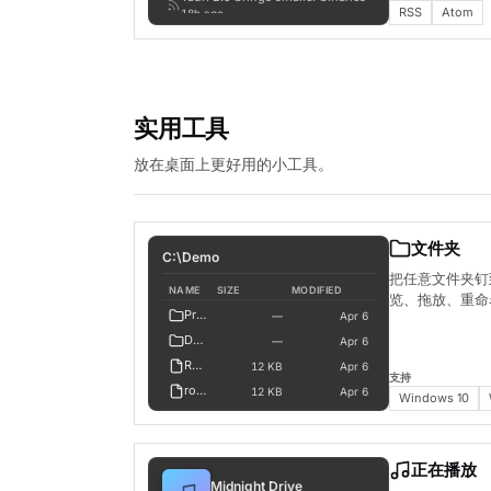
RSS
Atom
18h ago
The desktop is back
1d ago
实用工具
放在桌面上更好用的小工具。
文件夹
C:\Demo
把任意文件夹钉
NAME
SIZE
MODIFIED
览、拖放、重命
Projects
—
Apr 6
Documents
—
Apr 6
README.md
12 KB
Apr 6
支持
roadmap.md
12 KB
Apr 6
Windows 10
budget.xlsx
48 KB
Apr 6
mockup-v2.png
1.2 MB
Apr 6
logo.svg
正在播放
4 KB
Apr 6
Midnight Drive