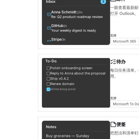
Inbox
3
一眼查看最新邮
Anna Schmidt
12m
打开 Outlook。
Re: Q2 product roadmap review
GitHub
1h
Your weekly digest is ready
支持
Stripe
3h
Microsoft 365
Invoice #4821 — receipt
Linear
5h
3 issues assigned to you
To-Do
待办
Liam Walker
8h
Polish onboarding screen
每日任务清单。
Lunch tomorrow?
Reply to Anna about the proposal
用。
Ship v0.4.2
Vercel
1d
Renew domain
Build successful: themia
Write blog post
支持
Microsoft To D
便签
Notes
把想法和清单钉
Buy groceries — Sunday