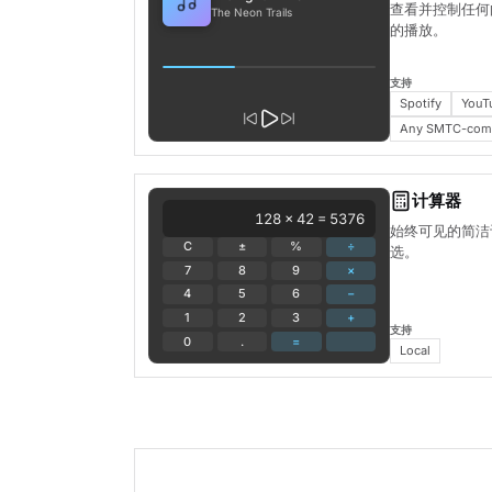
查看并控制任何向
The Neon Trails
的播放。
支持
Spotify
YouT
Any SMTC-compa
计算器
128 × 42 = 5376
始终可见的简洁
C
±
%
÷
选。
7
8
9
×
4
5
6
−
1
2
3
+
支持
0
.
=
Local