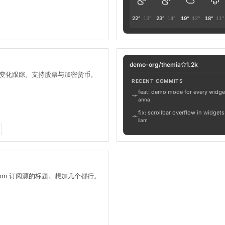
22°
13°
23°
14°
19°
12°
18°
11°
demo-org/themia
1.2k
变化跟踪。支持股票与加密货币。
RECENT COMMITS
feat: demo mode for every widge
anna
fix: scrollbar overflow in widgets
liam
chore: bump tauri to 2.5
sofia
 Atom 订阅源的标题。想加几个都行。