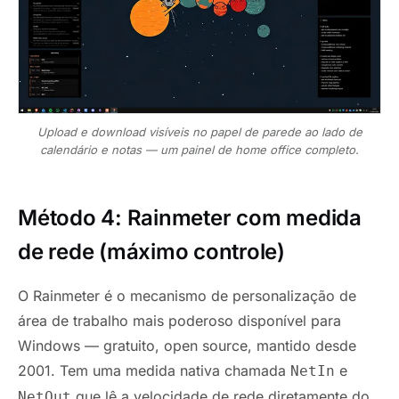
Upload e download visíveis no papel de parede ao lado de
calendário e notas — um painel de home office completo.
Método 4: Rainmeter com medida
de rede (máximo controle)
O Rainmeter é o mecanismo de personalização de
área de trabalho mais poderoso disponível para
Windows — gratuito, open source, mantido desde
2001. Tem uma medida nativa chamada
e
NetIn
que lê a velocidade de rede diretamente do
NetOut