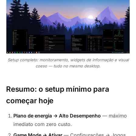
Setup completo: monitoramento, widgets de informação e visual
coeso — tudo no mesmo desktop.
Resumo: o setup mínimo para
começar hoje
Plano de energia → Alto Desempenho
— máximo
imediato com zero custo.
Game Mode → Ativar
— Configurações → Jogos.