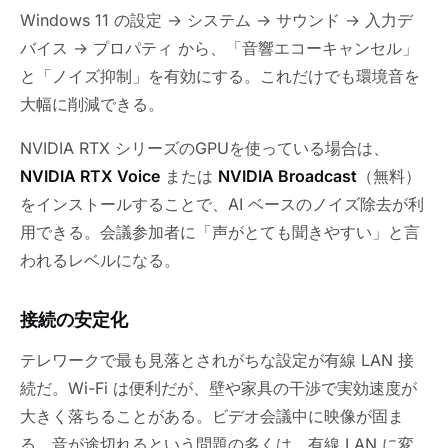
Windows 11 の設定 → システム → サウンド → 入力デ
バイス → プロパティ から、「音響エコーキャンセル」
と「ノイズ抑制」を有効にする。これだけでも環境音を
大幅に削減できる。
NVIDIA RTX シリーズのGPUを使っている場合は、
NVIDIA RTX Voice
または
NVIDIA Broadcast
（無料）
をインストールすることで、AI ベースのノイズ除去が利
用できる。会議参加者に「声がとても聞きやすい」と言
われるレベルになる。
接続の安定化
テレワークで最も見落とされがちな設定が有線 LAN 接
続だ。Wi-Fi は便利だが、壁や家具の干渉で実効速度が
大きく落ちることがある。ビデオ会議中に映像が固ま
る、音が途切れるという問題の多くは、有線 LAN に変