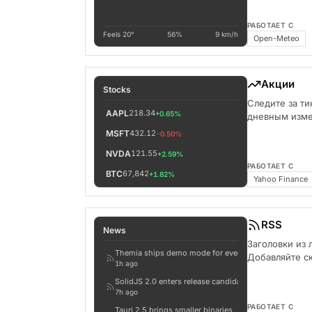
РАБОТАЕТ С
Feels 20°
56%
9 km/h
Open-Meteo
Акции
Stocks
Следите за т
AAPL
218.34
+0.65%
дневным изме
MSFT
432.12
-0.50%
NVDA
121.55
+2.59%
РАБОТАЕТ С
BTC
67,842
+1.82%
Yahoo Finance
RSS
News
Заголовки из 
Themia ships demo mode for every widget
Добавляйте ск
1h ago
SolidJS 2.0 enters release candidate
7h ago
РАБОТАЕТ С
Tauri 2.5 brings smaller binaries