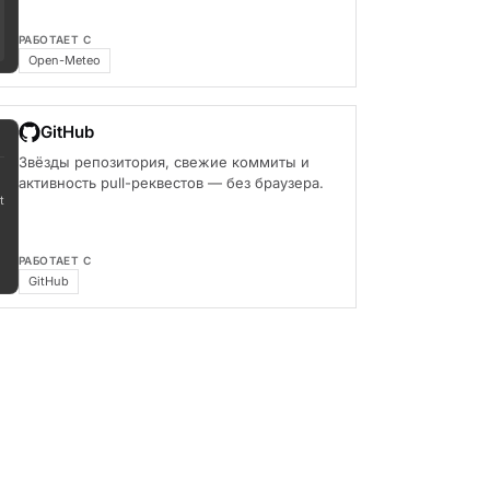
РАБОТАЕТ С
Open-Meteo
GitHub
Звёзды репозитория, свежие коммиты и
активность pull-реквестов — без браузера.
t
РАБОТАЕТ С
GitHub