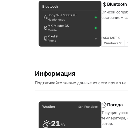
Bluetooth
Bluetooth
Список сопряж
Sony WH-1000XM5
состоянием с
Headphones
MX Master 3S
Mouse
Pixel 9
РАБОТАЕТ С
Phone
Windows 10
Информация
Подтягивайте живые данные из сети прямо на 
Погода
Weather
San Francisco
Текущие усло
температура, 
21
ветер.
°C