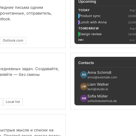
Upcoming
ледние письма одним
TODAY
Aug 
рочитанные, отправитель,
Product sync
10:00
tlook.
Lunch with Anna
13:00
TOMORROW
Aug 
Design review
14:30
Outlook.com
FRI
Aug 
Ship v0.4.2
16:00
Contacts
жедневных задач. Создавайте,
Anna Schmidt
даляйте — без смены
AS
anna@example.com
Liam Walker
LW
liam@studio.io
Sofia Müller
SM
sofia@designhub.de
o
Local list
Marco Rossi
MR
marco@acme.com
Yuki Tanaka
YT
yuki@example.jp
быстрые мысли и списки на
. Простой текст, всегда виден.