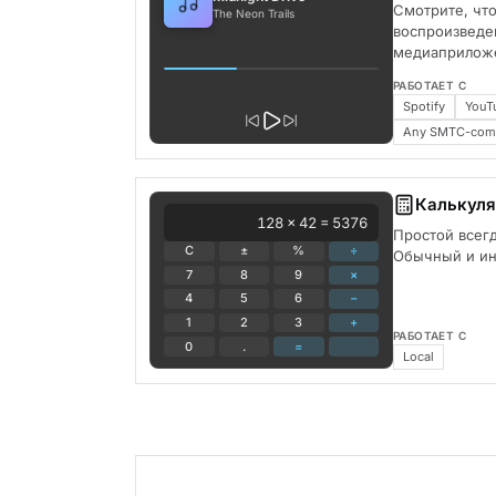
Смотрите, что
The Neon Trails
воспроизведе
медиаприлож
РАБОТАЕТ С
Spotify
YouT
Any SMTC-compa
Калькуля
128 × 42 = 5376
Простой всегд
C
±
%
÷
Обычный и и
7
8
9
×
4
5
6
−
1
2
3
+
РАБОТАЕТ С
0
.
=
Local