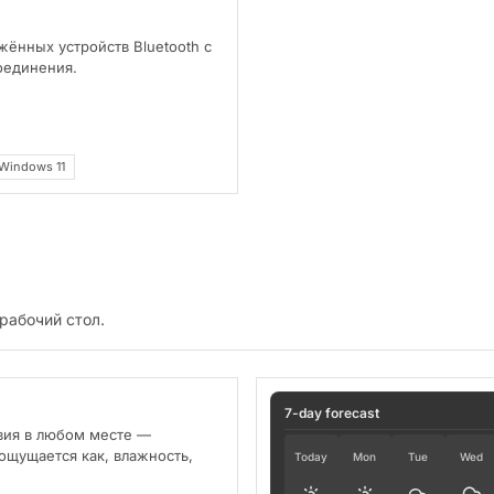
ённых устройств Bluetooth с
оединения.
Windows 11
рабочий стол.
7-day forecast
вия в любом месте —
ощущается как, влажность,
Today
Mon
Tue
Wed