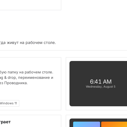
да живут на рабочем столе.
бую папку на рабочем столе.
ag & drop, переименование и
6:41 AM
ез Проводника.
Wednesday, August 5
Windows 11
грает