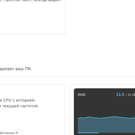
делает ваш ПК.
11.5
RAM
/ 32 G
а CPU с историей-
и текущей частотой.
Windows 11