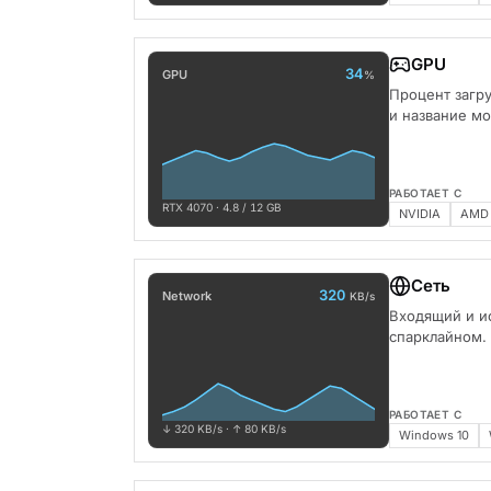
GPU
34
GPU
%
Процент загр
и название мо
РАБОТАЕТ С
RTX 4070 · 4.8 / 12 GB
NVIDIA
AMD
Сеть
320
Network
KB/s
Входящий и и
спарклайном.
РАБОТАЕТ С
↓ 320 KB/s · ↑ 80 KB/s
Windows 10