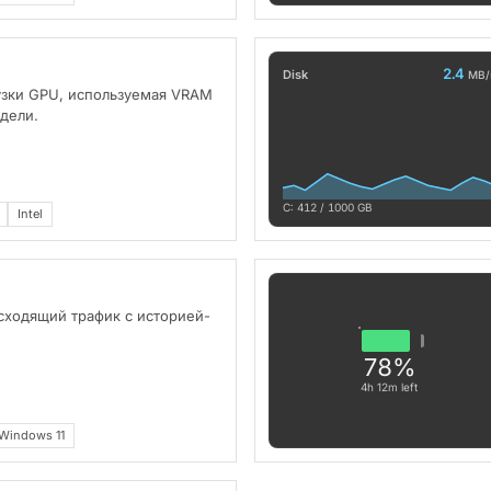
2.4
Disk
MB/
узки GPU, используемая VRAM
дели.
C: 412 / 1000 GB
Intel
сходящий трафик с историей-
78%
4h 12m left
Windows 11