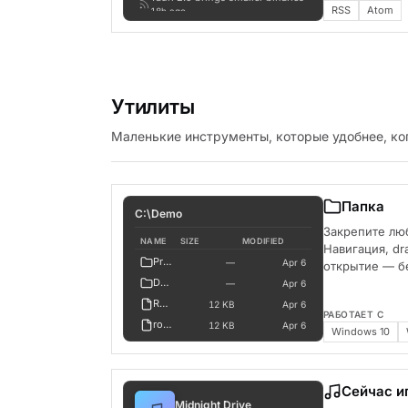
RSS
Atom
18h ago
The desktop is back
1d ago
Утилиты
Маленькие инструменты, которые удобнее, ког
Папка
C:\Demo
Закрепите лю
NAME
SIZE
MODIFIED
Навигация, dr
Projects
—
Apr 6
открытие — б
Documents
—
Apr 6
README.md
12 KB
Apr 6
РАБОТАЕТ С
roadmap.md
12 KB
Apr 6
Windows 10
budget.xlsx
48 KB
Apr 6
mockup-v2.png
1.2 MB
Apr 6
logo.svg
4 KB
Apr 6
Сейчас и
Midnight Drive