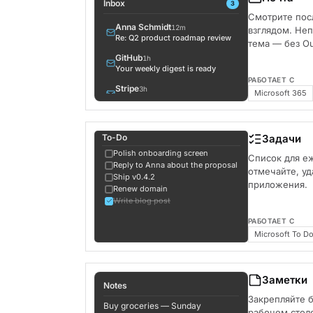
Inbox
3
Смотрите пос
Anna Schmidt
12m
взглядом. Неп
Re: Q2 product roadmap review
тема — без Ou
GitHub
1h
Your weekly digest is ready
РАБОТАЕТ С
Stripe
3h
Microsoft 365
Invoice #4821 — receipt
Linear
5h
3 issues assigned to you
To-Do
Задачи
Liam Walker
8h
Polish onboarding screen
Список для е
Lunch tomorrow?
Reply to Anna about the proposal
отмечайте, у
Ship v0.4.2
Vercel
1d
приложения.
Renew domain
Build successful: themia
Write blog post
РАБОТАЕТ С
Microsoft To D
Заметки
Notes
Закрепляйте 
Buy groceries — Sunday
рабочем столе