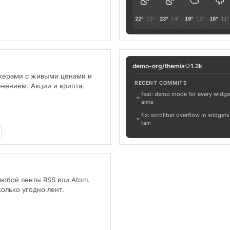
22°
13°
23°
14°
19°
12°
18°
11°
demo-org/themia
1.2k
икерами с живыми ценами и
RECENT COMMITS
нением. Акции и крипта.
feat: demo mode for every widge
anna
fix: scrollbar overflow in widgets
liam
chore: bump tauri to 2.5
sofia
любой ленты RSS или Atom.
олько угодно лент.