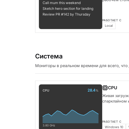
Call mum this weekend
Sketch hero section for landing
Review PR #142 by Thursday
РАБОТАЕТ С
Local
Система
Мониторы в реальном времени для всего, что 
CPU
28.4
CPU
%
Живая загрузк
спарклайном 
РАБОТАЕТ С
3.80 GHz
Windows 10