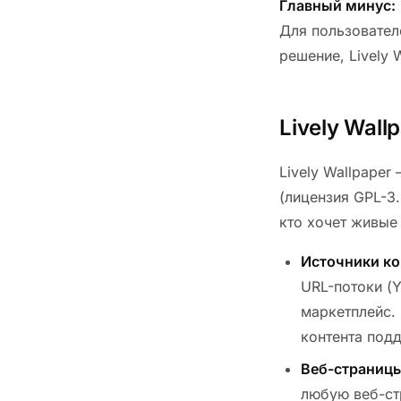
Главный минус:
Для пользовател
решение, Lively 
Lively Wall
Lively Wallpape
(лицензия GPL-3.
кто хочет живые 
Источники ко
URL-потоки (Y
маркетплейс. 
контента под
Веб-страницы
любую веб-ст