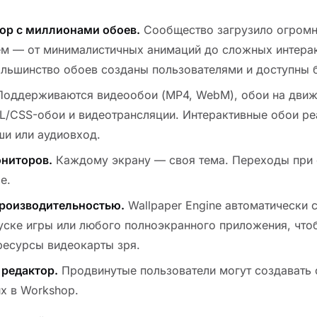
op с миллионами обоев.
Сообщество загрузило огромн
ем — от минималистичных анимаций до сложных интерак
ольшинство обоев созданы пользователями и доступны 
оддерживаются видеообои (MP4, WebM), обои на движ
L/CSS-обои и видеотрансляции. Интерактивные обои ре
и или аудиовход.
ниторов.
Каждому экрану — своя тема. Переходы при 
е.
роизводительностью.
Wallpaper Engine автоматически с
пуске игры или любого полноэкранного приложения, что
ресурсы видеокарты зря.
редактор.
Продвинутые пользователи могут создавать 
х в Workshop.