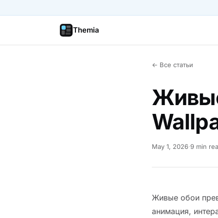
Themia
← Все статьи
Живые
Wallpa
May 1, 2026
·
9 min re
Живые обои прев
анимация, интер