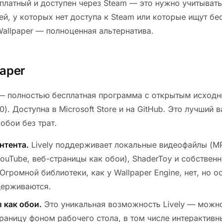
платный и доступен через Steam — это нужно учитывать
ей, у которых нет доступа к Steam или которые ищут бе
Wallpaper — полноценная альтернатива.
paper
r — полностью бесплатная программа с открытым исход
0). Доступна в Microsoft Store и на GitHub. Это лучший в
обои без трат.
нтента.
Lively поддерживает локальные видеофайлы (MP4
ouTube, веб-страницы как обои), ShaderToy и собствен
Огромной библиотеки, как у Wallpaper Engine, нет, но 
держиваются.
 как обои.
Это уникальная возможность Lively — можно
раницу фоном рабочего стола, в том числе интерактивн