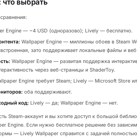
 что выбрать
 сравнения:
er Engine — ~4 USD (одноразово); Lively — бесплатно.
онтента:
Wallpaper Engine — миллионы обоев в Steam Wo
 встроенная, зато поддерживает локальные файлы и веб
сть:
Wallpaper Engine — развитая поддержка интерактив
ерактивность через веб-страницы и ShaderToy.
lpaper Engine требует Steam; Lively — Microsoft Store ил
ниторов:
оба поддерживают.
ходный код:
Lively — да; Wallpaper Engine — нет.
есть Steam-аккаунт и вы хотите доступ к большой библи
per Engine. Если нужно бесплатное решение без зависим
ормы — Lively Wallpaper справится с задачей полностью