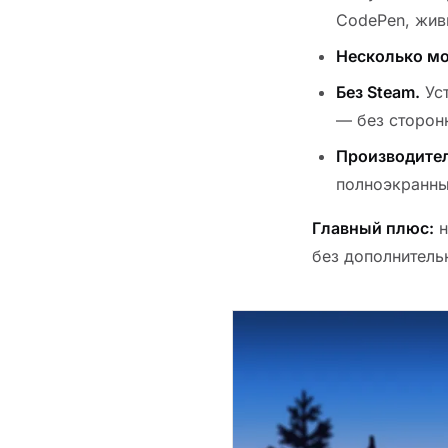
CodePen, жив
Несколько мо
Без Steam.
Уст
— без сторон
Производител
полноэкранны
Главный плюс:
н
без дополнитель