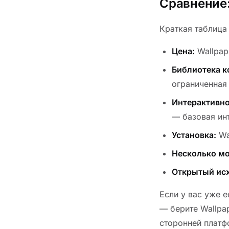
Сравнение:
Краткая таблица
Цена:
Wallpap
Библиотека к
ограниченная
Интерактивно
— базовая инт
Установка:
Wal
Несколько мо
Открытый ис
Если у вас уже 
— берите Wallpa
сторонней платф