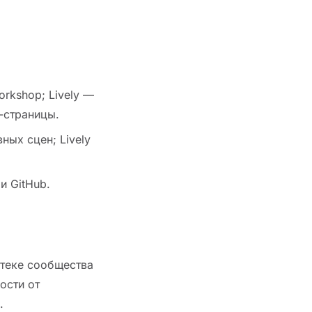
rkshop; Lively —
-страницы.
ных сцен; Lively
и GitHub.
отеке сообщества
ости от
.