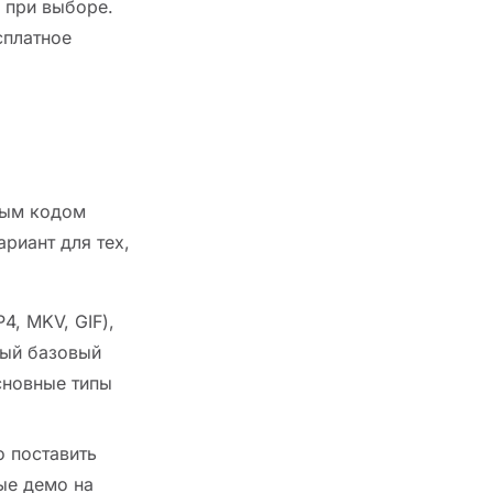
 при выборе.
сплатное
ным кодом
ариант для тех,
, MKV, GIF),
ный базовый
основные типы
 поставить
ые демо на