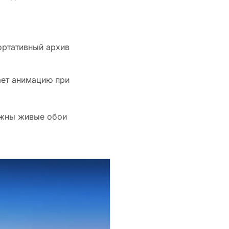
ортативный архив
ает анимацию при
нужны живые обои