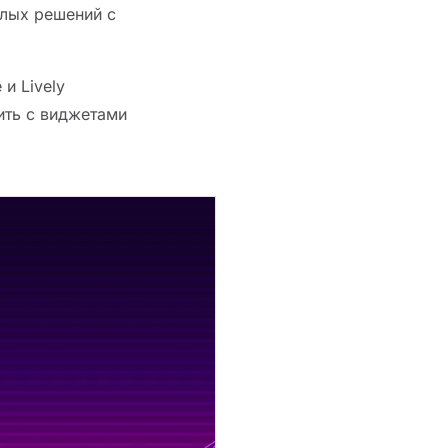
елых решений с
и Lively
тить с виджетами