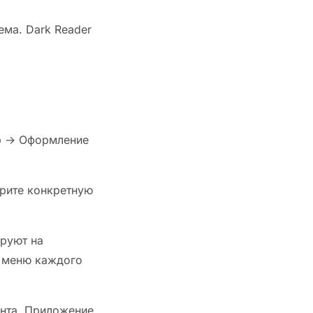
ема. Dark Reader
ар → Оформление
рите конкретную
ируют на
м меню каждого
ента. Приложение