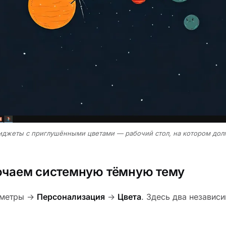
иджеты с приглушёнными цветами — рабочий стол, на котором долго 
ючаем системную тёмную тему
аметры →
Персонализация
→
Цвета
. Здесь два независ