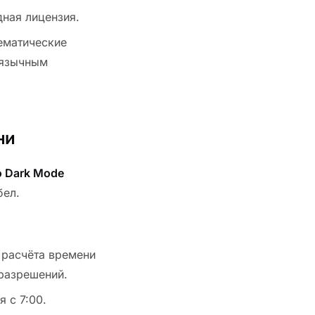
дная лицензия.
ематические
оязычным
ни
o Dark Mode
бел.
 расчёта времени
 разрешений.
я с 7:00.