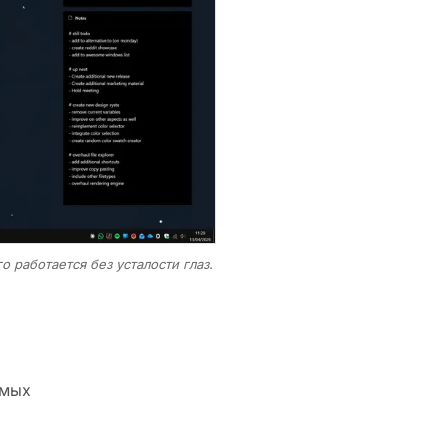
работается без усталости глаз.
имых