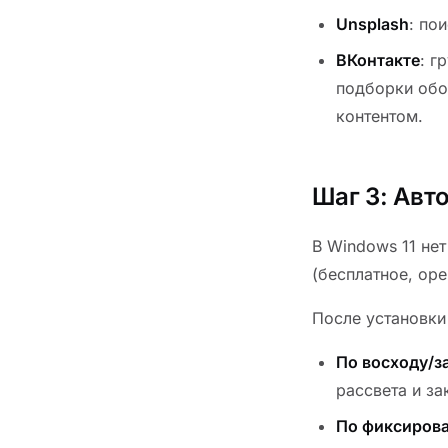
Unsplash
: по
ВКонтакте
: г
подборки обо
контентом.
Шаг 3: Авт
В Windows 11 не
(бесплатное, ope
После установки 
По восходу/з
рассвета и з
По фиксиров