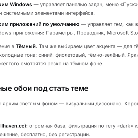
жим Windows
— управляет панелью задач, меню «Пуск»
и системными элементами интерфейса.
жим приложений по умолчанию
— управляет тем, как 
dows-приложения: Параметры, Проводник, Microsoft Sto
ения в
Тёмный
. Там же выбираем цвет акцента — для т
холодные тона: синий, фиолетовый, тёмно-зелёный. Ярк
жёлтого смотрятся резко на тёмном фоне.
ные обои под стать теме
с ярким светлым фоном — визуальный диссонанс. Хоро
llhaven.cc)
: огромная база, фильтрация по тегу «dark» и
ешение, бесплатно, без регистрации.