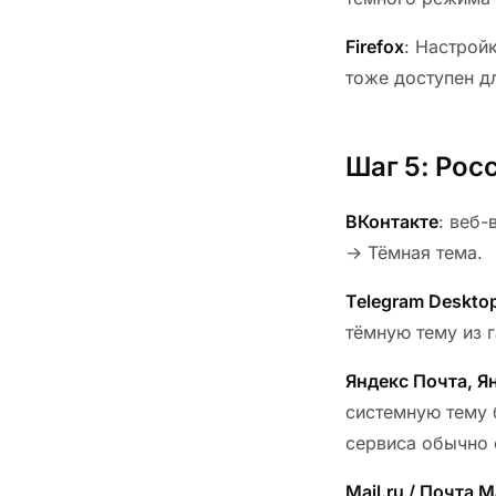
Firefox
: Настрой
тоже доступен дл
Шаг 5: Рос
ВКонтакте
: веб
→ Тёмная тема.
Telegram Deskto
тёмную тему из г
Яндекс Почта, Я
системную тему 
сервиса обычно 
Mail.ru / Почта Ma