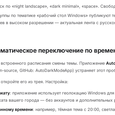
иск по «night landscape», «dark minimal», «space». Свобо
руппы по тематике «рабочий стол Windows» публикуют т
ев в высоком разрешении — актуальная лента с русск
оматическое переключение по време
т встроенного расписания смены темы. Приложение
Aut
n-source, GitHub: AutoDarkModeApp) устраняет этот про
откройте его из трея. Настройка:
акату
: приложение использует геолокацию Windows для
аката вашего города — без аккаунтов и дополнительных
анному времени
: например, тёмная тема с 20:00, светла