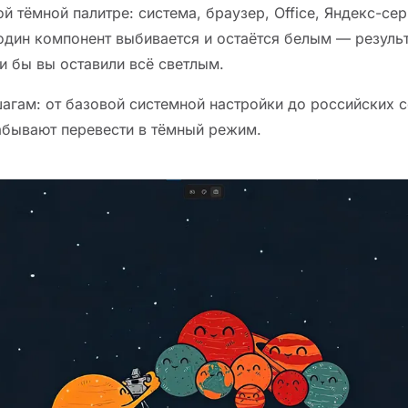
й тёмной палитре: система, браузер, Office, Яндекс-сер
 один компонент выбивается и остаётся белым — резуль
и бы вы оставили всё светлым.
шагам: от базовой системной настройки до российских 
абывают перевести в тёмный режим.