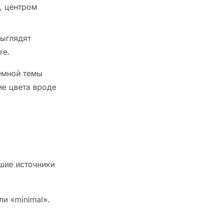
, центром
выглядят
re.
ёмной темы
ие цвета вроде
шие источники
ли «minimal».