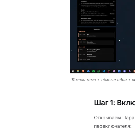
Тёмная тема + тёмные обои + в
Шаг 1: Вкл
Открываем Пар
переключателя: