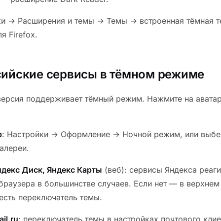
ки → Расширения и темы → Темы → встроенная тёмная т
я Firefox.
сийские сервисы в тёмном режиме
-версия поддерживает тёмный режим. Нажмите на ават
p
: Настройки → Оформление → Ночной режим, или выбе
алереи.
ндекс Диск, Яндекс Карты
(веб): сервисы Яндекса реаг
браузера в большинстве случаев. Если нет — в верхне
есть переключатель темы.
il.ru
: переключатель темы в настройках почтового кли