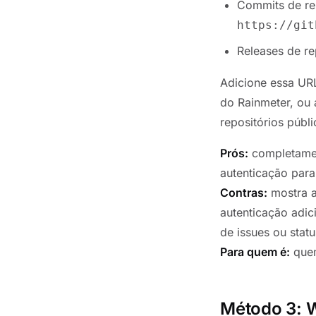
Commits de rep
https://git
Releases de re
Adicione essa URL
do Rainmeter, ou 
repositórios públ
Prós:
completamen
autenticação para
Contras:
mostra a
autenticação adic
de issues ou statu
Para quem é:
quem
Método 3: W