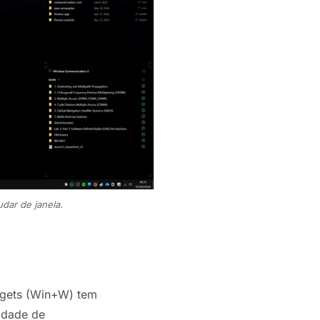
dar de janela.
dgets (Win+W) tem
vidade de