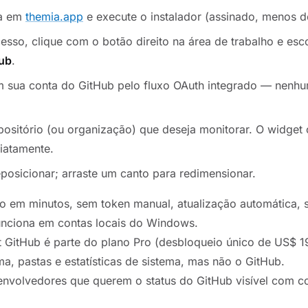
ia em
themia.app
e execute o instalador (assinado, menos d
esso, clique com o botão direito na área de trabalho e es
ub
.
m sua conta do GitHub pelo fluxo OAuth integrado — nenh
positório (ou organização) que deseja monitorar. O widget
iatamente.
eposicionar; arraste um canto para redimensionar.
o em minutos, sem token manual, atualização automática,
unciona em contas locais do Windows.
 GitHub é parte do plano Pro (desbloqueio único de US$ 19
ma, pastas e estatísticas de sistema, mas não o GitHub.
nvolvedores que querem o status do GitHub visível com c