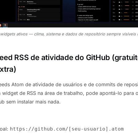
idgets ativos — clima, sistema e dados de repositório sempre visíveis 
eed RSS de atividade do GitHub (gratui
xtra)
eds Atom de atividade de usuários e de commits de reposi
 widget de RSS na área de trabalho, pode apontá-lo para 
ub sem instalar mais nada.
oal:
https://github.com/[seu-usuario].atom