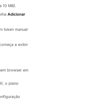
e 10 MB).
colha
Adicionar
um token manual
 começa a exibir
 sem browser em
); o plano
onfiguração