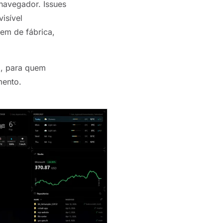
 navegador. Issues
isível
em de fábrica,
l, para quem
mento.