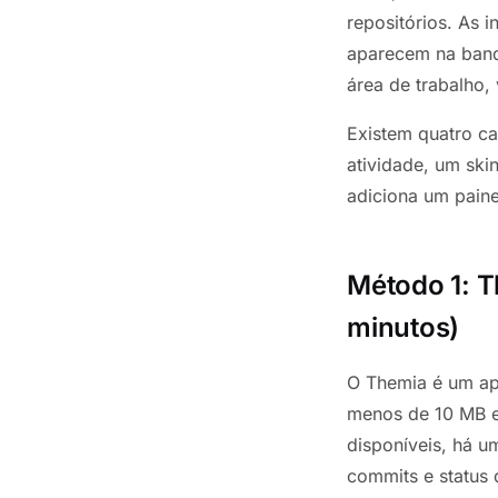
repositórios. As 
aparecem na band
área de trabalho,
Existem quatro c
atividade, um sk
adiciona um pain
Método 1: T
minutos)
O Themia é um ap
menos de 10 MB e
disponíveis, há u
commits e status 