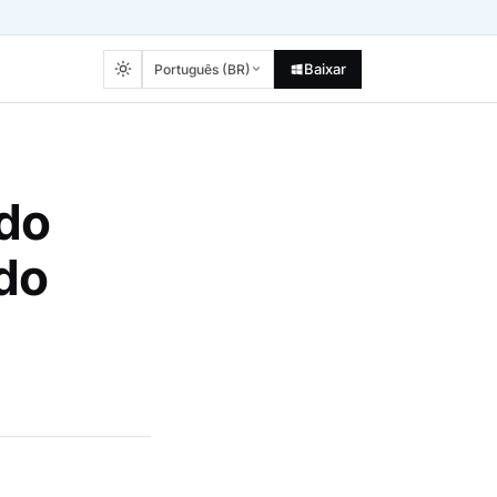
Baixar
Português (BR)
do
 do