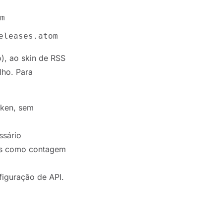
m
eleases.atom
), ao skin de RSS
lho. Para
oken, sem
ssário
dos como contagem
iguração de API.