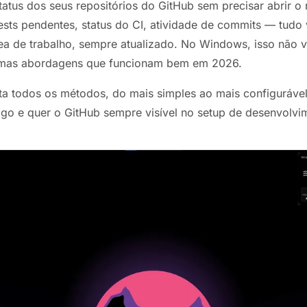
tatus dos seus repositórios do GitHub sem precisar abrir o
uests pendentes, status do CI, atividade de commits — tudo v
ea de trabalho, sempre atualizado. No Windows, isso não v
umas abordagens que funcionam bem em 2026.
ta todos os métodos, do mais simples ao mais configuráve
go e quer o GitHub sempre visível no setup de desenvolvi