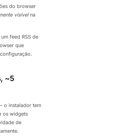
ações do browser
mente visível
na
, um feed RSS de
rowser que
 configuração.
, ~5
 o instalador tem
e os widgets
ividade de
camente.