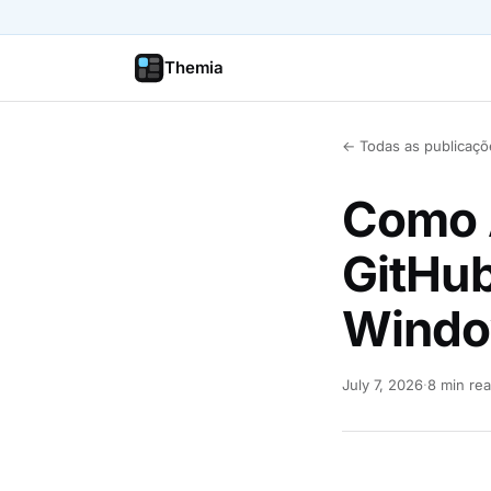
Themia
← Todas as publicaçõ
Como 
GitHub
Windo
July 7, 2026
·
8 min re