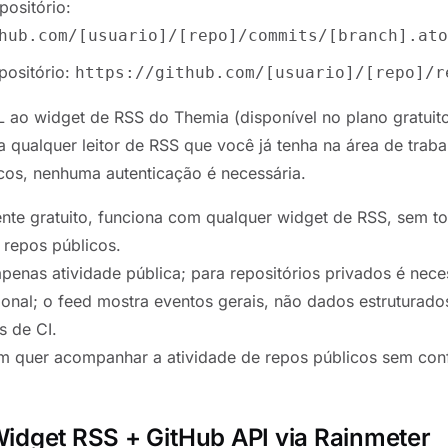
ositório:
hub.com/[usuario]/[repo]/commits/[branch].ato
positório:
https://github.com/[usuario]/[repo]/r
 ao widget de RSS do Themia (disponível no plano gratuito
a qualquer leitor de RSS que você já tenha na área de traba
icos, nenhuma autenticação é necessária.
te gratuito, funciona com qualquer widget de RSS, sem t
 repos públicos.
penas atividade pública; para repositórios privados é nece
ional; o feed mostra eventos gerais, não dados estrutura
s de CI.
 quer acompanhar a atividade de repos públicos sem conf
idget RSS + GitHub API via Rainmeter