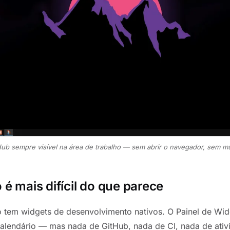
Hub sempre visível na área de trabalho — sem abrir o navegador, sem mu
 é mais difícil do que parece
 tem widgets de desenvolvimento nativos. O Painel de Wi
 calendário — mas nada de GitHub, nada de CI, nada de ati