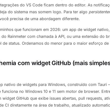
integrações do VS Code ficam dentro do editor. As notific
eja do sistema mas somem logo. Para ter algo
persistente
 você precisa de uma abordagem diferente.
aminhos que funcionam em 2026: um app de widget nativo
in do Rainmeter com chamada à API, ou uma extensão do b
el de status. Ordenamos do menor para o maior esforço de
hemia com widget GitHub (mais simples
p nativo de widgets para Windows, construído com Tauri —
 funciona no Windows 10 e 11 sem motor de browser. Entr
m widget GitHub que exibe issues abertas, pull requests, at
de CI diretamente na área de trabalho, atualizado automati