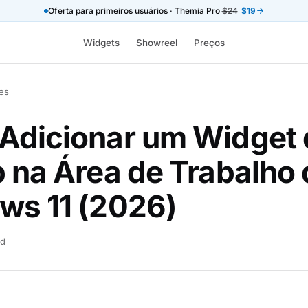
Oferta para primeiros usuários · Themia Pro
$24
$19
Widgets
Showreel
Preços
es
Adicionar um Widget 
 na Área de Trabalho
ws 11 (2026)
ad