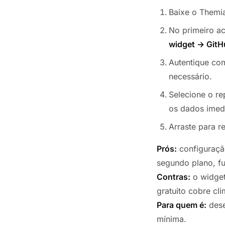
Baixe o Them
No primeiro ac
widget → GitH
Autentique co
necessário.
Selecione o re
os dados imed
Arraste para r
Prós:
configuraçã
segundo plano, f
Contras:
o widget
gratuito cobre cli
Para quem é:
dese
mínima.