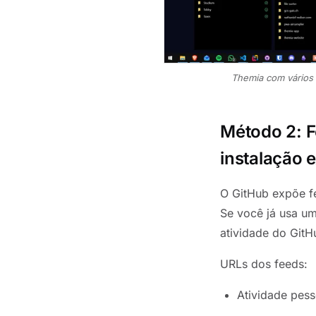
Themia com vários w
Método 2: F
instalação e
O GitHub expõe fe
Se você já usa um
atividade do GitH
URLs dos feeds:
Atividade pess