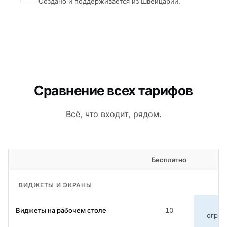
Создано и поддерживается из Швейцарии.
Сравнение всех тарифов
Всё, что входит, рядом.
Бесплатно
P
ВИДЖЕТЫ И ЭКРАНЫ
Б
Виджеты на рабочем столе
10
огран