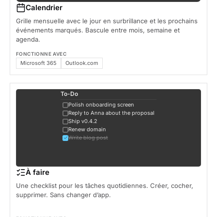
Ship v0.4.2
16:00
Calendrier
Grille mensuelle avec le jour en surbrillance et les prochains
événements marqués. Bascule entre mois, semaine et
agenda.
FONCTIONNE AVEC
Microsoft 365
Outlook.com
To-Do
Polish onboarding screen
Reply to Anna about the proposal
Ship v0.4.2
Renew domain
Write blog post
À faire
Une checklist pour les tâches quotidiennes. Créer, cocher,
supprimer. Sans changer d’app.