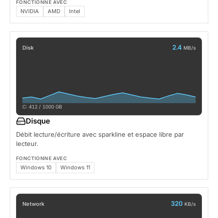
FONCTIONNE AVEC
NVIDIA
AMD
Intel
2.4
Disk
MB/s
C: 412 / 1000 GB
Disque
Débit lecture/écriture avec sparkline et espace libre par
lecteur.
FONCTIONNE AVEC
Windows 10
Windows 11
320
Network
KB/s