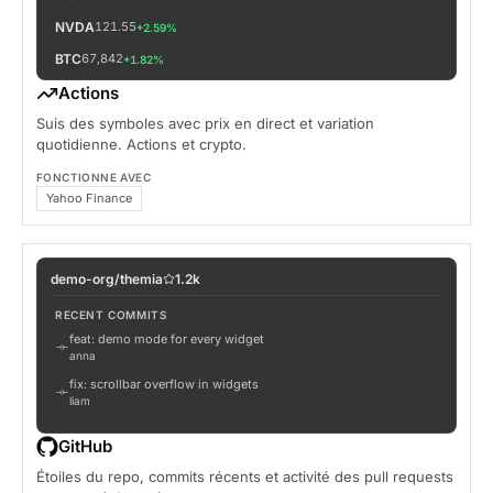
NVDA
121.55
+2.59%
BTC
67,842
+1.82%
Actions
Suis des symboles avec prix en direct et variation
quotidienne. Actions et crypto.
FONCTIONNE AVEC
Yahoo Finance
demo-org/themia
1.2k
RECENT COMMITS
feat: demo mode for every widget
anna
fix: scrollbar overflow in widgets
liam
chore: bump tauri to 2.5
GitHub
sofia
Étoiles du repo, commits récents et activité des pull requests