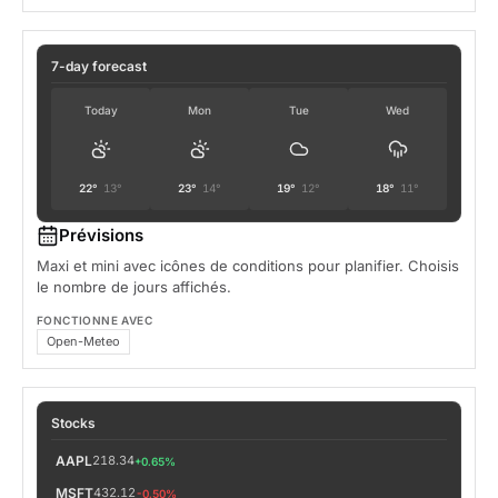
7-day forecast
Today
Mon
Tue
Wed
22°
13°
23°
14°
19°
12°
18°
11°
Prévisions
Maxi et mini avec icônes de conditions pour planifier. Choisis
le nombre de jours affichés.
FONCTIONNE AVEC
Open-Meteo
Stocks
AAPL
218.34
+0.65%
MSFT
432.12
-0.50%