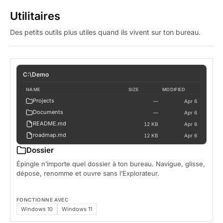
Utilitaires
Des petits outils plus utiles quand ils vivent sur ton bureau.
C:\Demo
NAME
SIZE
MODIFIED
Projects
—
Apr 6
Documents
—
Apr 6
README.md
12 KB
Apr 6
roadmap.md
12 KB
Apr 6
budget.xlsx
48 KB
Apr 6
Dossier
mockup-v2.png
1.2 MB
Apr 6
Épingle n’importe quel dossier à ton bureau. Navigue, glisse,
logo.svg
4 KB
Apr 6
dépose, renomme et ouvre sans l’Explorateur.
FONCTIONNE AVEC
Windows 10
Windows 11