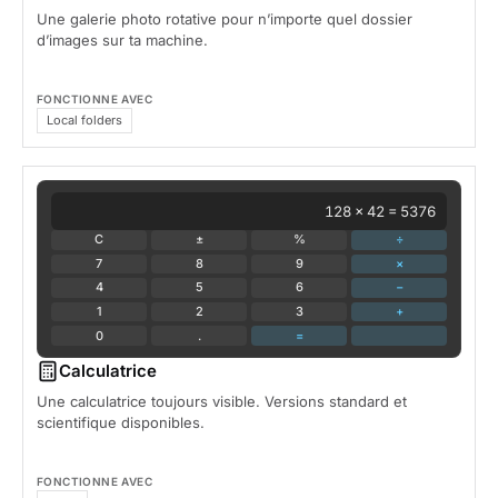
Une galerie photo rotative pour n’importe quel dossier
d’images sur ta machine.
FONCTIONNE AVEC
Local folders
128 × 42 = 5376
C
±
%
÷
7
8
9
×
4
5
6
−
1
2
3
+
0
.
=
Calculatrice
Une calculatrice toujours visible. Versions standard et
scientifique disponibles.
FONCTIONNE AVEC