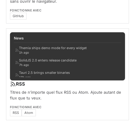
sans ouvrir le navigateur.
FONCTIONNE AVEC
GitHub
News
Themia ships demo mode for every widget
1h ago
SolidJS 2.0 enters release candidate
7h ago
Tauri 2.5 brings smaller binaries
18h ago
RSS
The desktop is back
1d ago
Titres de n’importe quel flux RSS ou Atom. Ajoute autant de
flux que tu veux.
FONCTIONNE AVEC
RSS
Atom