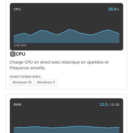
28.4
CPU
%
3.80 GHz
CPU
Charge CPU en direct avec historique en sparkline et
fréquence actuelle.
FONCTIONNE AVEC
Windows 10
Windows 11
11.5
RAM
/ 32 GB