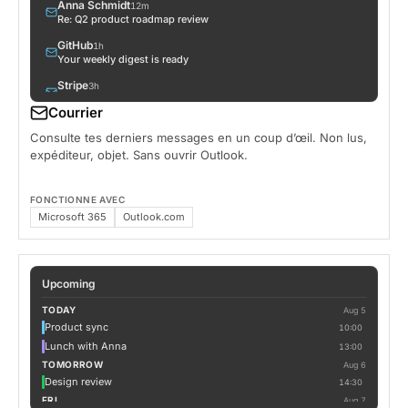
Anna Schmidt
12m
Re: Q2 product roadmap review
GitHub
1h
Your weekly digest is ready
Stripe
3h
Invoice #4821 — receipt
Courrier
Linear
5h
Consulte tes derniers messages en un coup d’œil. Non lus,
3 issues assigned to you
expéditeur, objet. Sans ouvrir Outlook.
Liam Walker
8h
Lunch tomorrow?
FONCTIONNE AVEC
Vercel
1d
Microsoft 365
Outlook.com
Build successful: themia
Upcoming
TODAY
Aug 5
Product sync
10:00
Lunch with Anna
13:00
TOMORROW
Aug 6
Design review
14:30
FRI
Aug 7