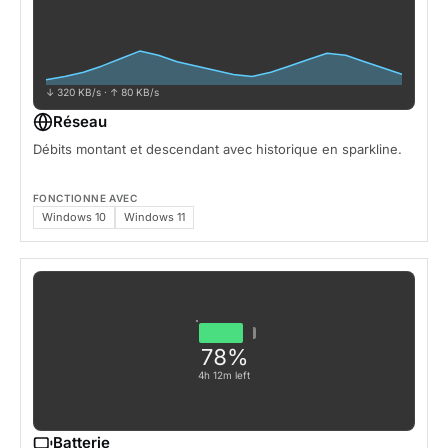
↓ 320 KB/s · ↑ 80 KB/s
Réseau
Débits montant et descendant avec historique en sparkline.
FONCTIONNE AVEC
Windows 10
Windows 11
78%
4h 12m left
Batterie