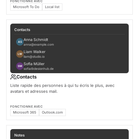
FONCTIONNE AVEC
Microsoft To Do
Local list
Contacts
Anna Schmidt
AS
anna@example.com
Liam Walker
LW
liam@studio.io
Sofia Müller
SM
sofia@designhub.de
Marco Rossi
Contacts
MR
marco@acme.com
Liste rapide des personnes à qui tu écris le plus, avec
Yuki Tanaka
YT
avatars et adresses mail.
yuki@example.jp
FONCTIONNE AVEC
Microsoft 365
Outlook.com
Notes