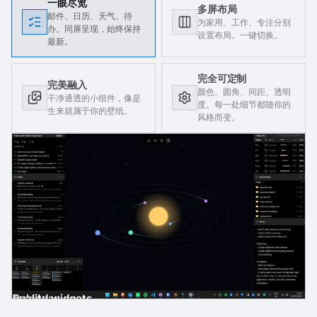
一眼尽览
多屏布局
邮件、日历、天气、待
为家用、工作、专注分别
办。同屏呈现，始终保持
设置布局。一键切换。
最新。
完全可定制
完美融入
颜色、圆角、间距、透明
干净通透的小组件，像是
度。每一处细节都随你的
生来就属于你的壁纸。
风格而变。
gh-quality widgets
ast
der
es
Email
Calendar