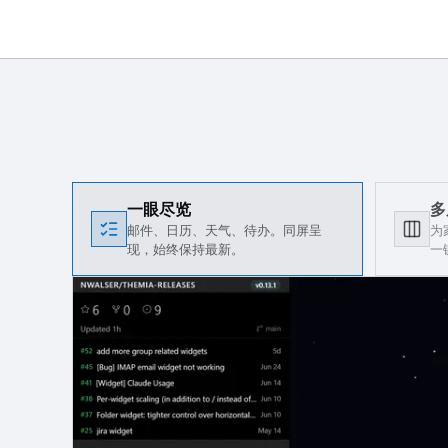
一眼尽览
多
邮件、日历、天气、待办。同屏呈
为
现，始终保持最新。
一