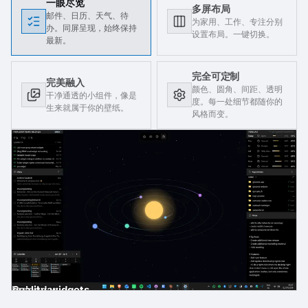
一眼尽览
多屏布局
邮件、日历、天气、待
为家用、工作、专注分别
办。同屏呈现，始终保持
设置布局。一键切换。
最新。
完全可定制
完美融入
颜色、圆角、间距、透明
干净通透的小组件，像是
度。每一处细节都随你的
生来就属于你的壁纸。
风格而变。
gh-quality widgets
ast
der
es
Email
Calendar