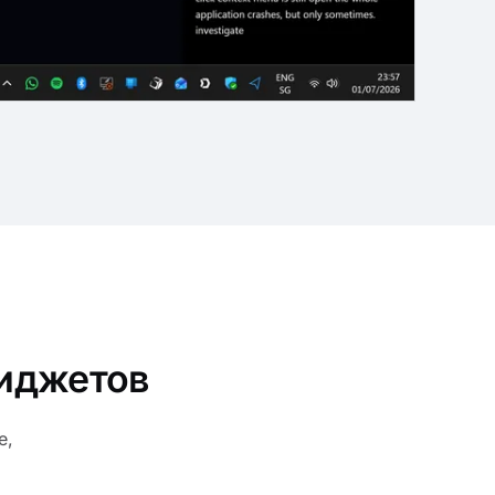
виджетов
е,