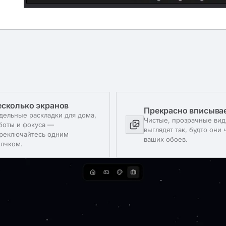
есколько экранов
Прекрасно вписыва
дельные раскладки для дома,
Чистые, прозрачные ви
боты и фокуса —
выглядят так, будто они 
реключайтесь одним
ваших обоев.
лчком.