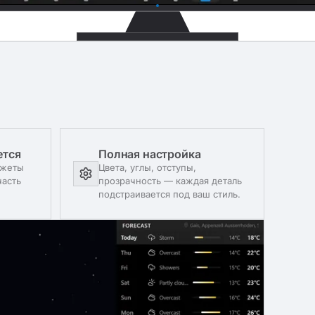
ется
Полная настройка
джеты
Цвета, углы, отступы,
часть
прозрачность — каждая деталь
подстраивается под ваш стиль.