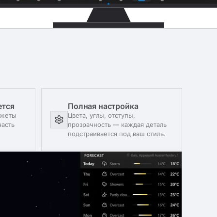
ется
Полная настройка
джеты
Цвета, углы, отступы,
часть
прозрачность — каждая деталь
подстраивается под ваш стиль.