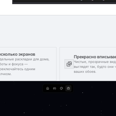
есколько экранов
Прекрасно вписыва
дельные раскладки для дома,
Чистые, прозрачные ви
боты и фокуса —
выглядят так, будто они 
реключайтесь одним
ваших обоев.
лчком.