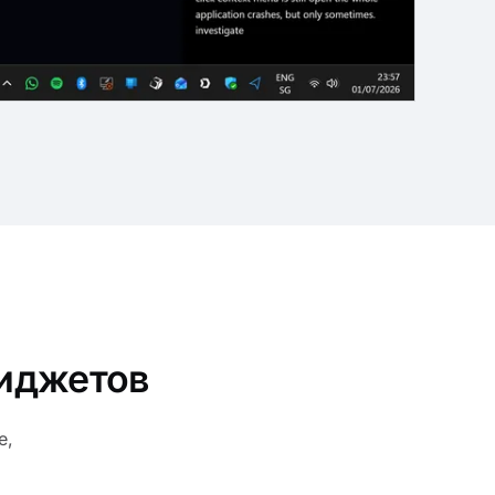
виджетов
е,