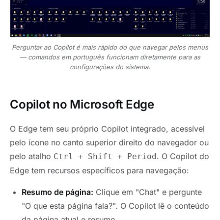
Perguntar ao Copilot é mais rápido do que navegar pelos menus
— comandos em português funcionam diretamente para as
configurações do sistema.
Copilot no Microsoft Edge
O Edge tem seu próprio Copilot integrado, acessível
pelo ícone no canto superior direito do navegador ou
pelo atalho
. O Copilot do
Ctrl + Shift + Period
Edge tem recursos específicos para navegação:
Resumo de página:
Clique em "Chat" e pergunte
"O que esta página fala?". O Copilot lê o conteúdo
da página atual e resume.