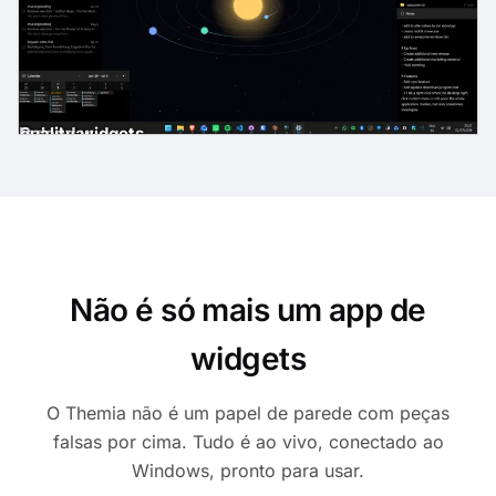
gh-quality widgets
ast
der
es
Email
Calendar
Não é só mais um app de
widgets
O Themia não é um papel de parede com peças
falsas por cima. Tudo é ao vivo, conectado ao
Windows, pronto para usar.