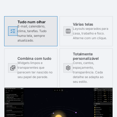
Tudo num olhar
Várias telas
E-mail, calendário,
Layouts separados para
clima, tarefas. Tudo
casa, trabalho e foco.
numa tela, sempre
Alterne com um clique.
atualizado.
Totalmente
personalizável
Combina com tudo
Cores, cantos,
Widgets limpos e
espaçamento,
transparentes que
transparência. Cada
parecem ter nascido no
detalhe se adapta ao
seu papel de parede.
seu estilo.