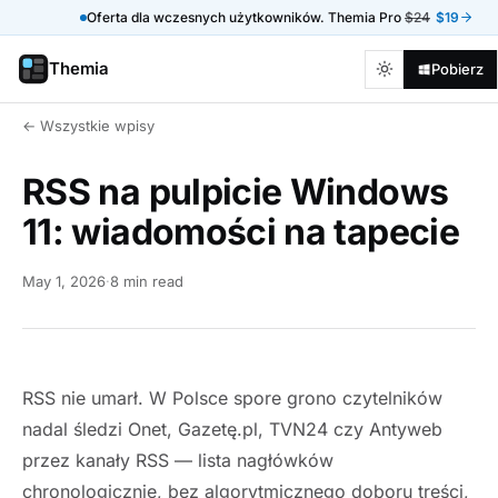
Oferta dla wczesnych użytkowników. Themia Pro
$24
$19
Themia
Pobierz
← Wszystkie wpisy
RSS na pulpicie Windows
11: wiadomości na tapecie
May 1, 2026
·
8 min read
RSS nie umarł. W Polsce spore grono czytelników
nadal śledzi Onet, Gazetę.pl, TVN24 czy Antyweb
przez kanały RSS — lista nagłówków
chronologicznie, bez algorytmicznego doboru treści,