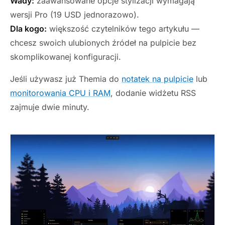
Wady:
zaawansowane opcje stylizacji wymagają
wersji Pro (19 USD jednorazowo).
Dla kogo:
większość czytelników tego artykułu —
chcesz swoich ulubionych źródeł na pulpicie bez
skomplikowanej konfiguracji.
Jeśli używasz już Themia do
notatek na pulpicie
lub
monitorowania CPU i RAM
, dodanie widżetu RSS
zajmuje dwie minuty.