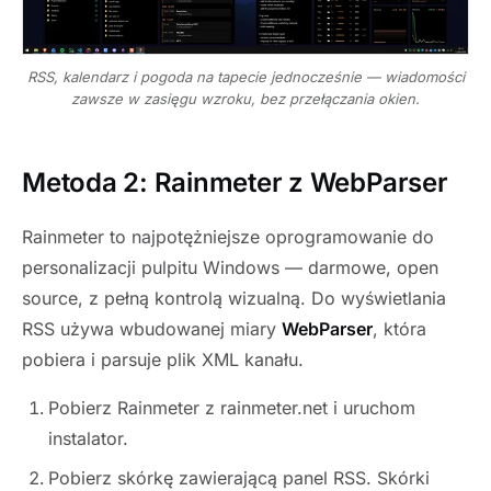
RSS, kalendarz i pogoda na tapecie jednocześnie — wiadomości
zawsze w zasięgu wzroku, bez przełączania okien.
Metoda 2: Rainmeter z WebParser
Rainmeter to najpotężniejsze oprogramowanie do
personalizacji pulpitu Windows — darmowe, open
source, z pełną kontrolą wizualną. Do wyświetlania
RSS używa wbudowanej miary
WebParser
, która
pobiera i parsuje plik XML kanału.
Pobierz Rainmeter z rainmeter.net i uruchom
instalator.
Pobierz skórkę zawierającą panel RSS. Skórki