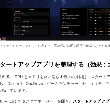
ィジェットをデスクトップに置くと、高速化の効果を数字で確認しながら作
：スタートアップアプリを整理する（効果：
1 の起動直後に CPU とメモリを食い荒らす最大の原因は、スター
ify、Discord、OneDrive、ゲームランチャー、セキュリテ
起動しています。
でタスクマネージャーを開き、
スタートアップ アプ
t + Esc