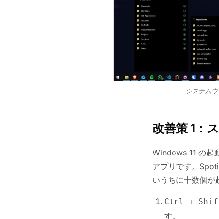
システムウ
改善策 1
Windows 1
アプリです。Spot
いうちに十数個が
Ctrl + Shif
す。