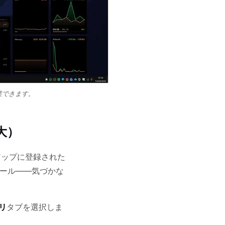
業できます。
大）
トアップに登録された
ィツール——気づかな
リ
タブを選択しま