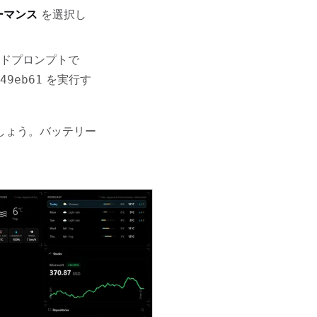
ーマンス
を選択し
ドプロンプトで
を実行す
49eb61
しょう。バッテリー