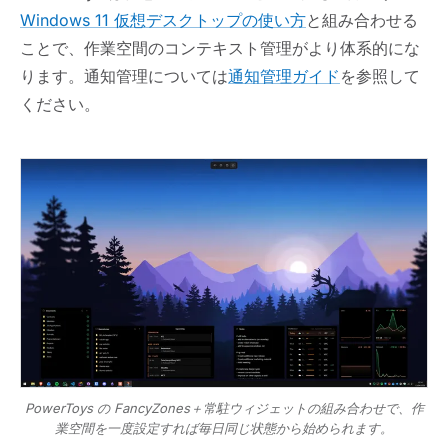
Windows 11 仮想デスクトップの使い方
と組み合わせる
ことで、作業空間のコンテキスト管理がより体系的にな
ります。通知管理については
通知管理ガイド
を参照して
ください。
PowerToys の FancyZones＋常駐ウィジェットの組み合わせで、作
業空間を一度設定すれば毎日同じ状態から始められます。