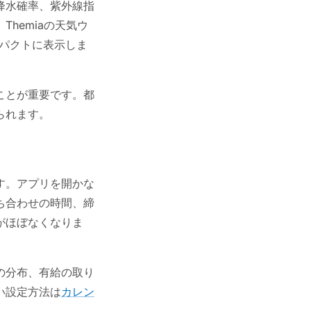
降水確率、紫外線指
hemiaの天気ウ
パクトに表示しま
ことが重要です。都
られます。
す。アプリを開かな
ち合わせの時間、締
がほぼなくなりま
の分布、有給の取り
い設定方法は
カレン