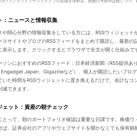
の3ウィジェットでデスクトップの右端を埋める。壁紙の大部分は残しつつ、
ット：ニュースと情報収集
スや関心分野の情報収集をしている方には、RSSウィジェット
ースサイトやブログのRSSフィードをまとめて購読し、最新の
に表示します。クリックするとブラウザで全文が開く仕組みで
ーソンにおすすめのRSSフィード：日本経済新聞（RSS提供あ
、Engadget Japan、Gigazineなど）、個人が購読したい
していた時間をRSSウィジェットに置き換えるだけで、余計なコ
削減できます。
ジェット：資産の朝チェック
にとって、朝のポートフォリオ確認は重要な日課です。株価ウ
けば、証券会社のアプリやウェブサイトを開かなくても保有銘