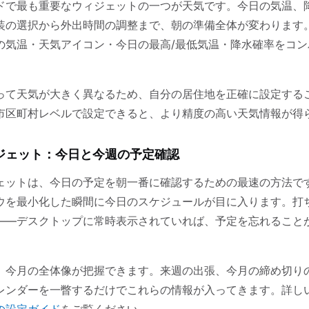
ドで最も重要なウィジェットの一つが天気です。今日の気温、
装の選択から外出時間の調整まで、朝の準備全体が変わります。T
の気温・天気アイコン・今日の最高/最低気温・降水確率をコン
って天気が大きく異なるため、自分の居住地を正確に設定する
市区町村レベルで設定できると、より精度の高い天気情報が得
ジェット：今日と今週の予定確認
ェットは、今日の予定を朝一番に確認するための最速の方法で
ウを最小化した瞬間に今日のスケジュールが目に入ります。打
——デスクトップに常時表示されていれば、予定を忘れること
、今月の全体像が把握できます。来週の出張、今月の締め切り
レンダーを一瞥するだけでこれらの情報が入ってきます。詳し
の設定ガイド
をご覧ください。