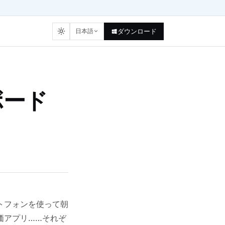
日本語
ダウンロード
ボード
トフォンを使って朝
価アプリ……それぞ