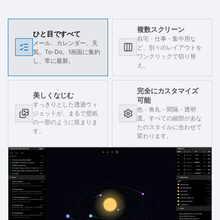
複数スクリーン
ひと目ですべて
自宅・仕事・集中用な
メール、カレンダー、天
ど、別々のレイアウトを
気、To-Do。1画面に集約
ワンクリックで切り替
し、常に最新。
え。
完全にカスタマイズ
美しくなじむ
可能
すっきりとした透過ウィ
色・角丸・間隔・透明
ジェットが、まるで壁紙
度。すべての細部があな
の一部のように収まりま
たのスタイルに合わせて
す。
変わります。