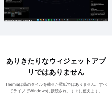
gh-quality widgets
ast
der
es
Email
Calendar
ありきたりなウィジェットアプ
リではありません
Themiaは偽のタイルを載せた壁紙ではありません。すべ
てライブでWindowsに接続され、すぐに使えます。