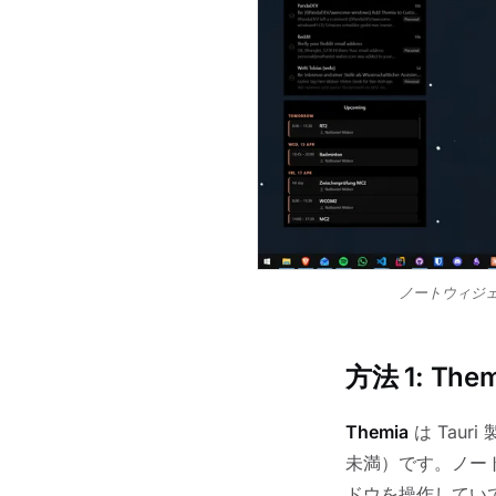
ノートウィジ
方法 1: T
Themia
は Taur
未満）です。ノー
ドウを操作してい