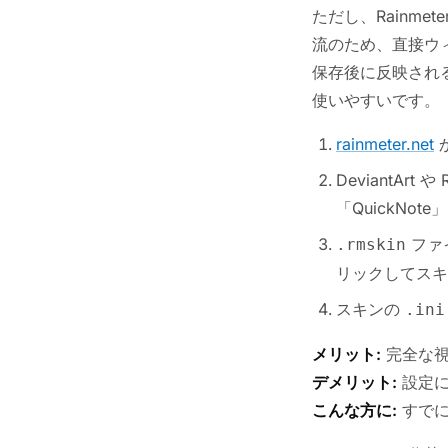
ただし、Rainm
流のため、直接ウ
保存後に反映される
使いやすいです。
rainmeter.net
か
DeviantAr
「QuickNo
ファ
.rmskin
リックしてスキ
スキンの
.ini
メリット:
完全な視
デメリット:
設定に
こんな方に:
すでに