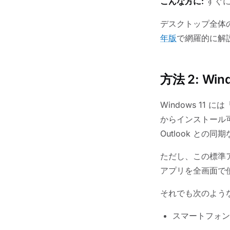
こんな方に:
すぐに
デスクトップ全体
年版
で網羅的に解
方法 2: Wi
Windows 11 に
からインストール可能
Outlook との
ただし、この標準
アプリを全画面で
それでも次のよう
スマートフォンの