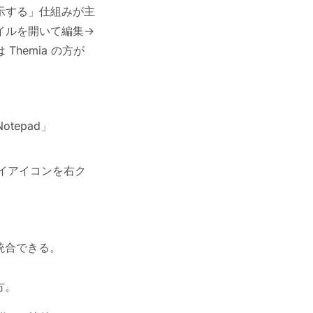
表示する」仕組みが主
イルを開いて編集→
hemia の方が
otepad」
レイアイコンを右ク
に統合できる。
方。