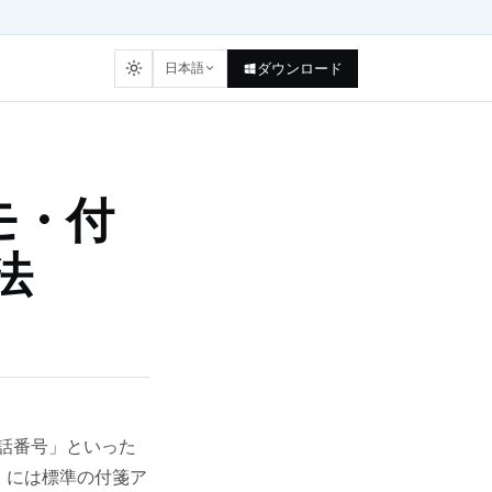
日本語
ダウンロード
モ・付
法
電話番号」といった
1 には標準の付箋ア