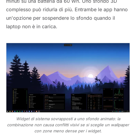
minuti su una batteria da 60 Wh. Uno sfondo 3D
complesso può ridurla di più. Entrambe le app hanno
un'opzione per sospendere lo sfondo quando il
laptop non è in carica.
Widget di sistema sovrapposti a uno sfondo animato: la
combinazione non causa conflitti visivi se si sceglie un wallpaper
con zone meno dense per i widget.