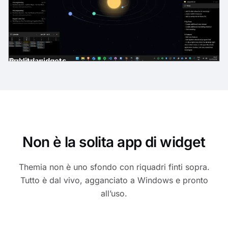
gh-quality widgets
ast
der
es
Email
Calendar
Non è la solita app di widget
Themia non è uno sfondo con riquadri finti sopra.
Tutto è dal vivo, agganciato a Windows e pronto
all’uso.