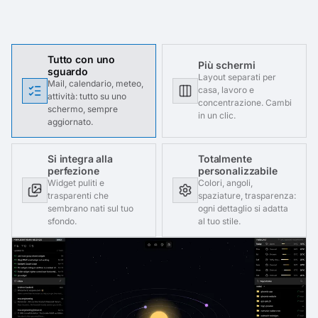
Tutto con uno
Più schermi
sguardo
Layout separati per
Mail, calendario, meteo,
casa, lavoro e
attività: tutto su uno
concentrazione. Cambi
schermo, sempre
in un clic.
aggiornato.
Si integra alla
Totalmente
perfezione
personalizzabile
Widget puliti e
Colori, angoli,
trasparenti che
spaziature, trasparenza:
sembrano nati sul tuo
ogni dettaglio si adatta
sfondo.
al tuo stile.