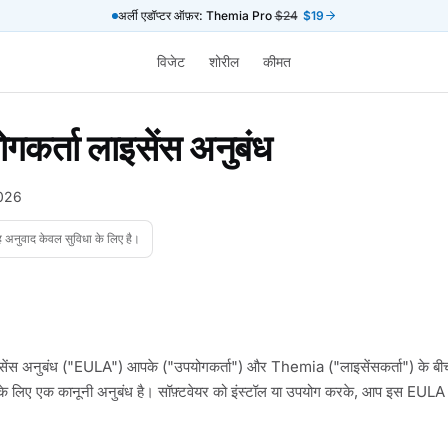
अर्ली एडॉप्टर ऑफ़र: Themia Pro
$24
$19
विजेट
शोरील
कीमत
गकर्ता लाइसेंस अनुबंध
2026
यह अनुवाद केवल सुविधा के लिए है।
इसेंस अनुबंध ("EULA") आपके ("उपयोगकर्ता") और Themia ("लाइसेंसकर्ता") के ब
के लिए एक कानूनी अनुबंध है। सॉफ़्टवेयर को इंस्टॉल या उपयोग करके, आप इस EULA की 