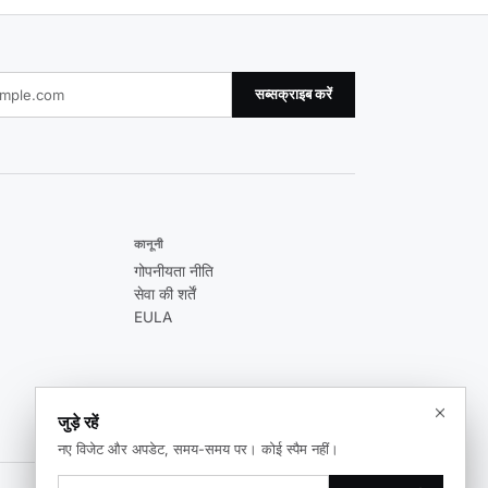
सब्सक्राइब करें
कानूनी
गोपनीयता नीति
सेवा की शर्तें
EULA
जुड़े रहें
नए विजेट और अपडेट, समय-समय पर। कोई स्पैम नहीं।