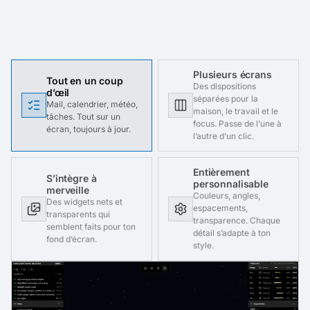
Plusieurs écrans
Tout en un coup
Des dispositions
d’œil
séparées pour la
Mail, calendrier, météo,
maison, le travail et le
tâches. Tout sur un
focus. Passe de l’une à
écran, toujours à jour.
l’autre d’un clic.
Entièrement
S’intègre à
personnalisable
merveille
Couleurs, angles,
Des widgets nets et
espacements,
transparents qui
transparence. Chaque
semblent faits pour ton
détail s’adapte à ton
fond d’écran.
style.