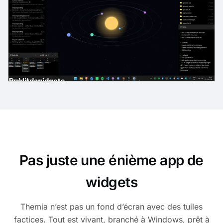
gh-quality widgets
ast
der
es
Email
Calendar
Pas juste une énième app de
widgets
Themia n’est pas un fond d’écran avec des tuiles
factices. Tout est vivant, branché à Windows, prêt à