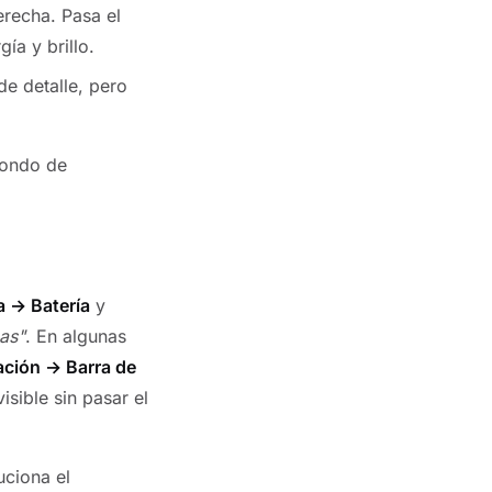
erecha. Pasa el
ía y brillo.
de detalle, pero
fondo de
a → Batería
y
eas"
. En algunas
ación → Barra de
isible sin pasar el
uciona el