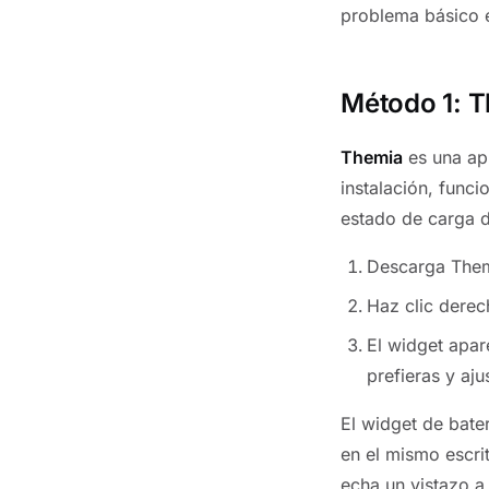
problema básico 
Método 1: T
Themia
es una ap
instalación, funci
estado de carga d
Descarga The
Haz clic derec
El widget apare
prefieras y aj
El widget de bate
en el mismo escrit
echa un vistazo 