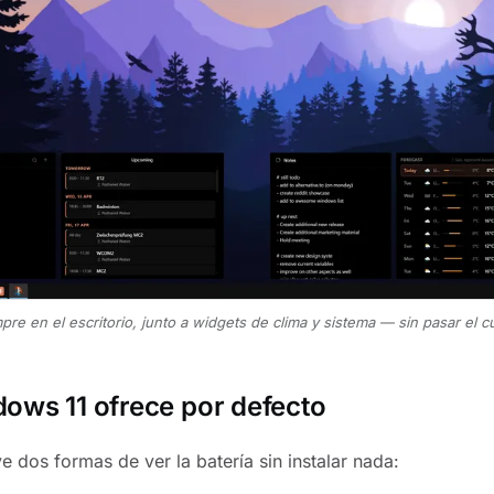
pre en el escritorio, junto a widgets de clima y sistema — sin pasar el 
ows 11 ofrece por defecto
 dos formas de ver la batería sin instalar nada: