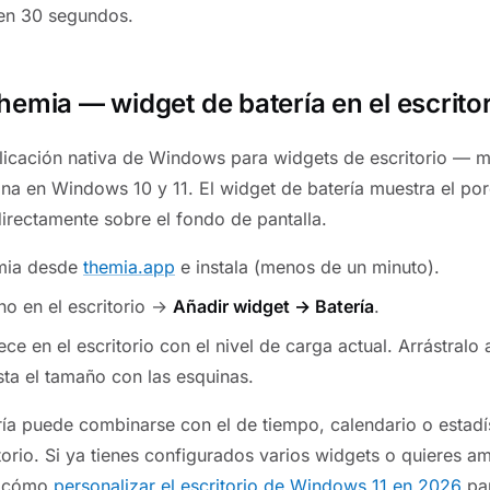
en 30 segundos.
hemia — widget de batería en el escrito
licación nativa de Windows para widgets de escritorio — 
ona en Windows 10 y 11. El widget de batería muestra el por
irectamente sobre el fondo de pantalla.
mia desde
themia.app
e instala (menos de un minuto).
ho en el escritorio →
Añadir widget → Batería
.
ce en el escritorio con el nivel de carga actual. Arrástralo 
usta el tamaño con las esquinas.
ría puede combinarse con el de tiempo, calendario o estadí
orio. Si ya tienes configurados varios widgets o quieres am
a cómo
personalizar el escritorio de Windows 11 en 2026
par