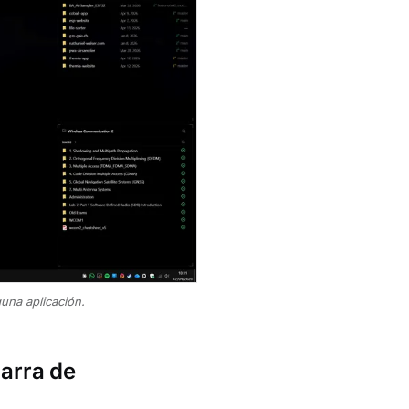
guna aplicación.
arra de