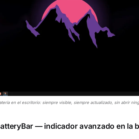
tería en el escritorio: siempre visible, siempre actualizado, sin abrir nin
atteryBar — indicador avanzado en la b