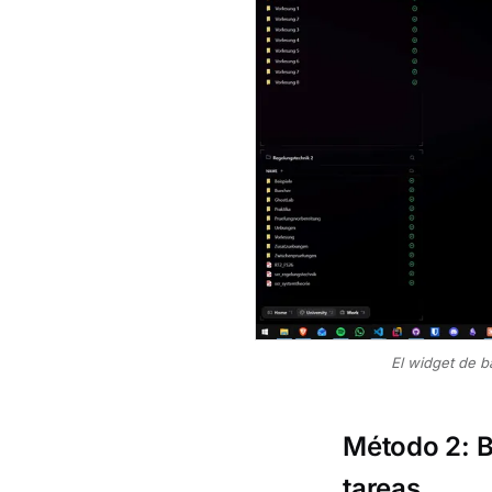
El widget de ba
Método 2: B
tareas