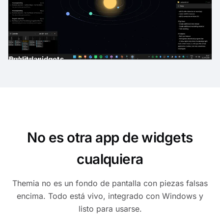
gh-quality widgets
ast
der
es
Email
Calendar
No es otra app de widgets
cualquiera
Themia no es un fondo de pantalla con piezas falsas
encima. Todo está vivo, integrado con Windows y
listo para usarse.