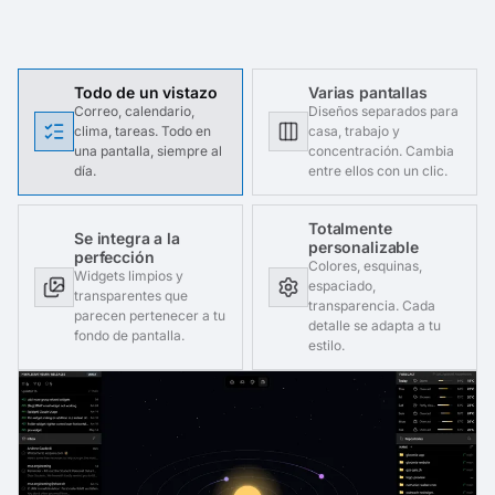
Todo de un vistazo
Varias pantallas
Correo, calendario,
Diseños separados para
clima, tareas. Todo en
casa, trabajo y
una pantalla, siempre al
concentración. Cambia
día.
entre ellos con un clic.
Totalmente
Se integra a la
personalizable
perfección
Colores, esquinas,
Widgets limpios y
espaciado,
transparentes que
transparencia. Cada
parecen pertenecer a tu
detalle se adapta a tu
fondo de pantalla.
estilo.