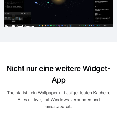
gh-quality widgets
ast
der
es
Email
Calendar
Nicht nur eine weitere Widget-
App
Themia ist kein Wallpaper mit aufgeklebten Kacheln.
Alles ist live, mit Windows verbunden und
einsatzbereit.