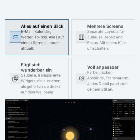
Alles auf einen Blick
Mehrere Screens
E-Mail, Kalender,
Separate Layouts für
Wetter, To-dos. Alles auf
Zuhause, Arbeit und
einem Screen, immer
Fokus. Mit einem Klick
aktuell.
umschalten.
Fügt sich
Voll anpassbar
wunderbar ein
Farben, Ecken,
Saubere, transparente
Abstände, Transparenz.
Widgets, die aussehen,
Jedes Detail passt sich
als gehörten sie direkt
deinem Stil an.
auf dein Wallpaper.