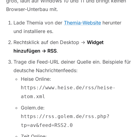
groß, läuft auf Windows 10 und 11 und bringt keinen
Browser-Unterbau mit.
Lade Themia von der
Themia-Website
herunter
und installiere es.
Rechtsklick auf den Desktop →
Widget
hinzufügen → RSS
.
Trage die Feed-URL deiner Quelle ein. Beispiele für
deutsche Nachrichtenfeeds:
Heise Online:
https://www.heise.de/rss/heise-
atom.xml
Golem.de:
https://rss.golem.de/rss.php?
tp=av&feed=RSS2.0
Zeit Online: